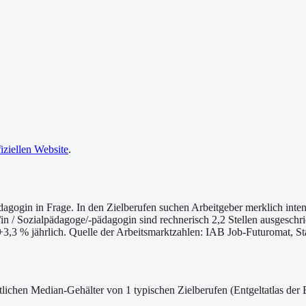
fiziellen Website
.
agogin in Frage. In den Zielberufen suchen Arbeitgeber merklich intens
r/in / Sozialpädagoge/-pädagogin sind rechnerisch 2,2 Stellen ausgesc
h +3,3 % jährlich. Quelle der Arbeitsmarktzahlen: IAB Job-Futuromat, S
lichen Median-Gehälter von 1 typischen Zielberufen (Entgeltatlas der 