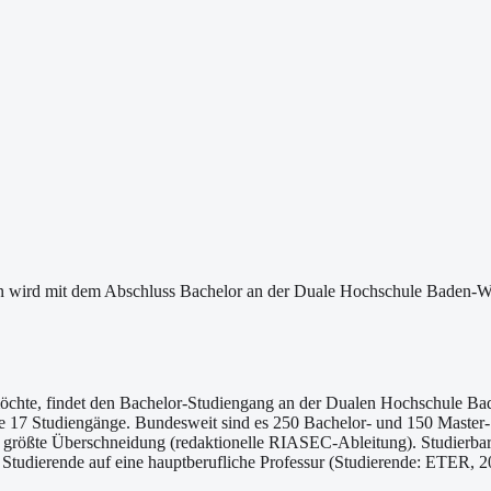
n wird mit dem Abschluss Bachelor an der Duale Hochschule Baden-Würt
 möchte, findet den Bachelor-Studiengang an der Dualen Hochschule B
e 17 Studiengänge. Bundesweit sind es 250 Bachelor- und 150 Master-St
größte Überschneidung (redaktionelle RIASEC-Ableitung). Studierbar i
udierende auf eine hauptberufliche Professur (Studierende: ETER, 202