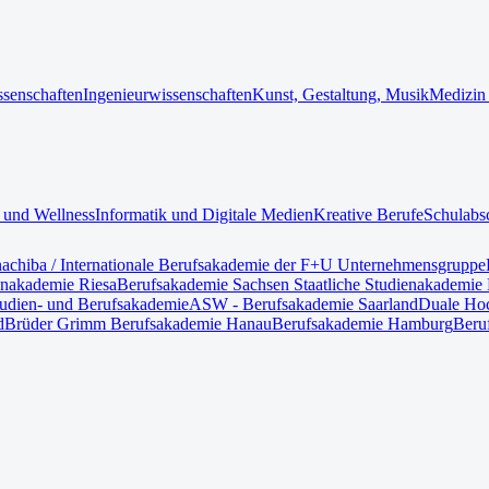
ssenschaften
Ingenieurwissenschaften
Kunst, Gestaltung, Musik
Medizin
 und Wellness
Informatik und Digitale Medien
Kreative Berufe
Schulabs
nach
iba / Internationale Berufsakademie der F+U Unternehmensgruppe
enakademie Riesa
Berufsakademie Sachsen Staatliche Studienakademie 
tudien- und Berufsakademie
ASW - Berufsakademie Saarland
Duale Hoc
d
Brüder Grimm Berufsakademie Hanau
Berufsakademie Hamburg
Beru