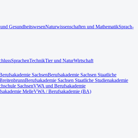
 und Gesundheitswesen
Naturwissenschaften und Mathematik
Sprach-
chluss
Sprachen
Technik
Tier und Natur
Wirtschaft
Berufsakademie Sachsen
Berufsakademie Sachsen Staatliche
Breitenbrunn
Berufsakademie Sachsen Staatliche Studienakademie
hschule Sachsen
VWA und Berufsakademie
fsakademie Melle
VWA / Berufsakademie (BA)