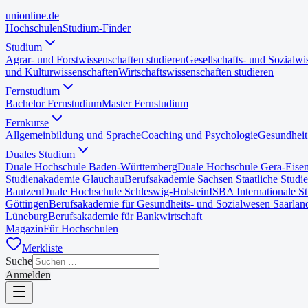
uni
online
.de
Hochschulen
Studium-Finder
Studium
Agrar- und Forstwissenschaften studieren
Gesellschafts- und Sozialwi
und Kulturwissenschaften
Wirtschaftswissenschaften studieren
Fernstudium
Bachelor Fernstudium
Master Fernstudium
Fernkurse
Allgemeinbildung und Sprache
Coaching und Psychologie
Gesundheit
Duales Studium
Duale Hochschule Baden-Württemberg
Duale Hochschule Gera-Eise
Studienakademie Glauchau
Berufsakademie Sachsen Staatliche Studi
Bautzen
Duale Hochschule Schleswig-Holstein
ISBA Internationale S
Göttingen
Berufsakademie für Gesundheits- und Sozialwesen Saarlan
Lüneburg
Berufsakademie für Bankwirtschaft
Magazin
Für Hochschulen
Merkliste
Suche
Anmelden