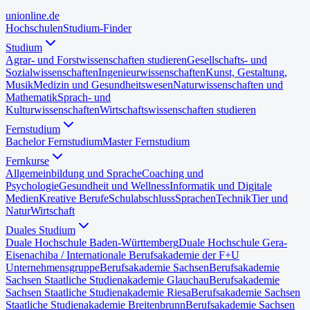
uni
online
.de
Hochschulen
Studium-Finder
Studium
Agrar- und Forstwissenschaften studieren
Gesellschafts- und
Sozialwissenschaften
Ingenieurwissenschaften
Kunst, Gestaltung,
Musik
Medizin und Gesundheitswesen
Naturwissenschaften und
Mathematik
Sprach- und
Kulturwissenschaften
Wirtschaftswissenschaften studieren
Fernstudium
Bachelor Fernstudium
Master Fernstudium
Fernkurse
Allgemeinbildung und Sprache
Coaching und
Psychologie
Gesundheit und Wellness
Informatik und Digitale
Medien
Kreative Berufe
Schulabschluss
Sprachen
Technik
Tier und
Natur
Wirtschaft
Duales Studium
Duale Hochschule Baden-Württemberg
Duale Hochschule Gera-
Eisenach
iba / Internationale Berufsakademie der F+U
Unternehmensgruppe
Berufsakademie Sachsen
Berufsakademie
Sachsen Staatliche Studienakademie Glauchau
Berufsakademie
Sachsen Staatliche Studienakademie Riesa
Berufsakademie Sachsen
Staatliche Studienakademie Breitenbrunn
Berufsakademie Sachsen