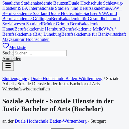
Staatliche Studienakademie Bautzen
Duale Hochschule Schleswig-
Holstein
ISBA Internationale Studien- und Berufsakademie
ASW -
Berufsakademie Saarland
Duale Hochschule Sachsen
VWA und
Berufsakademie Göttingen
Berufsakademie für Gesundheits- und
Sozialwesen Saarland
Brüder Grimm Berufsakademie
Hanau
Berufsakademie Hamburg
Berufsakademie Melle
VWA /
Berufsakademie (BA) Lüneburg
Berufsakademie für Bankwirtschaft
Magazin
Für Hochschulen
Merkliste
Suche
Anmelden
Studiengänge
/
Duale Hochschule Baden-Württemberg
/
Soziale
Arbeit - Soziale Dienste in der Justiz Bachelor of Arts
Wirtschaftswissenschaften
Soziale Arbeit - Soziale Dienste in der
Justiz Bachelor of Arts
(
Bachelor
)
an der
Duale Hochschule Baden-Württemberg
·
Stuttgart