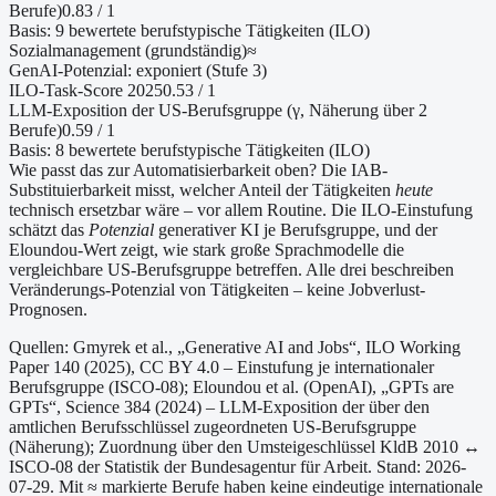
Berufe
)
0.83
/ 1
Basis:
9
bewertete berufstypische Tätigkeiten (ILO)
Sozialmanagement (grundständig)
≈
GenAI-Potenzial:
exponiert (Stufe 3)
ILO-Task-Score 2025
0.53
/ 1
LLM-Exposition der US-Berufsgruppe (γ, Näherung
über 2
Berufe
)
0.59
/ 1
Basis:
8
bewertete berufstypische Tätigkeiten (ILO)
Wie passt das zur Automatisierbarkeit oben?
Die IAB-
Substituierbarkeit misst, welcher Anteil der Tätigkeiten
heute
technisch ersetzbar wäre – vor allem Routine. Die ILO-Einstufung
schätzt das
Potenzial
generativer KI je Berufsgruppe, und der
Eloundou-Wert zeigt, wie stark große Sprachmodelle die
vergleichbare US-Berufsgruppe betreffen. Alle drei beschreiben
Veränderungs-Potenzial von Tätigkeiten – keine Jobverlust-
Prognosen.
Quellen: Gmyrek et al., „Generative AI and Jobs“, ILO Working
Paper 140 (2025), CC BY 4.0 – Einstufung je internationaler
Berufsgruppe (ISCO-08);
Eloundou et al. (OpenAI), „GPTs are
GPTs“, Science 384 (2024) – LLM-Exposition der über den
amtlichen Berufsschlüssel zugeordneten US-Berufsgruppe
(Näherung);
Zuordnung über den Umsteigeschlüssel KldB 2010 ↔
ISCO-08 der Statistik der Bundesagentur für Arbeit.
Stand: 2026-
07-29.
Mit ≈ markierte Berufe haben keine eindeutige internationale