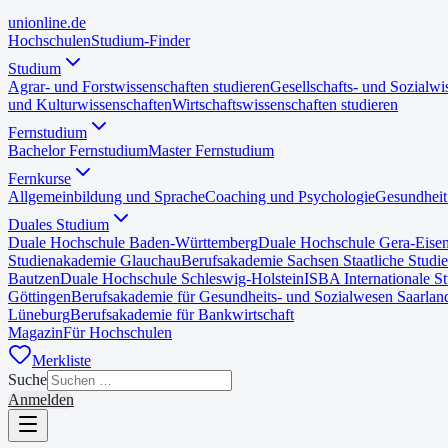
uni
online
.de
Hochschulen
Studium-Finder
Studium
Agrar- und Forstwissenschaften studieren
Gesellschafts- und Sozialwi
und Kulturwissenschaften
Wirtschaftswissenschaften studieren
Fernstudium
Bachelor Fernstudium
Master Fernstudium
Fernkurse
Allgemeinbildung und Sprache
Coaching und Psychologie
Gesundheit
Duales Studium
Duale Hochschule Baden-Württemberg
Duale Hochschule Gera-Eise
Studienakademie Glauchau
Berufsakademie Sachsen Staatliche Studi
Bautzen
Duale Hochschule Schleswig-Holstein
ISBA Internationale S
Göttingen
Berufsakademie für Gesundheits- und Sozialwesen Saarlan
Lüneburg
Berufsakademie für Bankwirtschaft
Magazin
Für Hochschulen
Merkliste
Suche
Anmelden