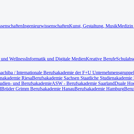
ssenschaften
Ingenieurwissenschaften
Kunst, Gestaltung, Musik
Medizin
 und Wellness
Informatik und Digitale Medien
Kreative Berufe
Schulabs
nach
iba / Internationale Berufsakademie der F+U Unternehmensgruppe
enakademie Riesa
Berufsakademie Sachsen Staatliche Studienakademie 
tudien- und Berufsakademie
ASW - Berufsakademie Saarland
Duale Hoc
d
Brüder Grimm Berufsakademie Hanau
Berufsakademie Hamburg
Beru