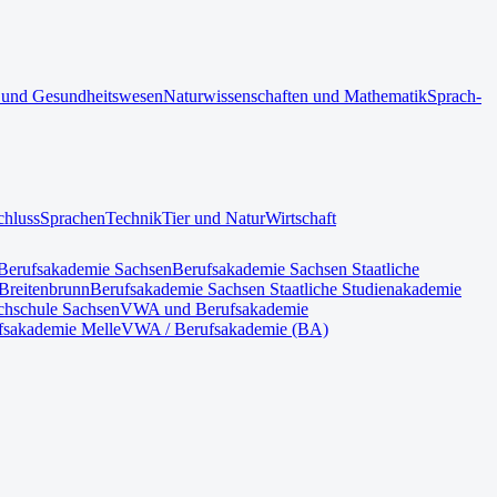
 und Gesundheitswesen
Naturwissenschaften und Mathematik
Sprach-
chluss
Sprachen
Technik
Tier und Natur
Wirtschaft
Berufsakademie Sachsen
Berufsakademie Sachsen Staatliche
Breitenbrunn
Berufsakademie Sachsen Staatliche Studienakademie
hschule Sachsen
VWA und Berufsakademie
fsakademie Melle
VWA / Berufsakademie (BA)