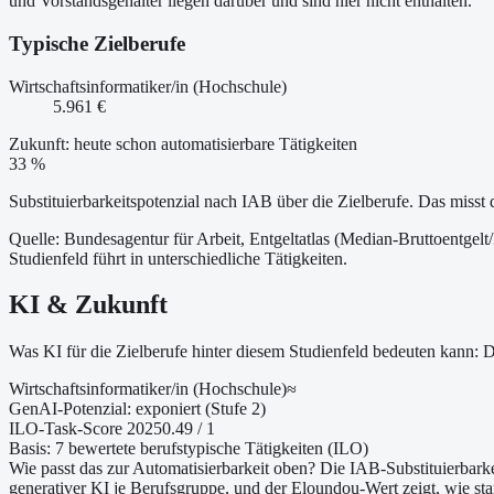
und Vorstandsgehälter liegen darüber und sind hier nicht enthalten.
Typische Zielberufe
Wirtschaftsinformatiker/in (Hochschule)
5.961 €
Zukunft: heute schon automatisierbare Tätigkeiten
33 %
Substituierbarkeitspotenzial nach IAB über die Zielberufe. Das misst 
Quelle: Bundesagentur für Arbeit, Entgeltatlas (Median-Bruttoentgelt
Studienfeld führt in unterschiedliche Tätigkeiten.
KI & Zukunft
Was KI für die Zielberufe hinter diesem Studienfeld bedeuten kann:
Wirtschaftsinformatiker/in (Hochschule)
≈
GenAI-Potenzial:
exponiert (Stufe 2)
ILO-Task-Score 2025
0.49
/ 1
Basis:
7
bewertete berufstypische Tätigkeiten (ILO)
Wie passt das zur Automatisierbarkeit oben?
Die IAB-Substituierbarke
generativer KI je Berufsgruppe, und der Eloundou-Wert zeigt, wie st