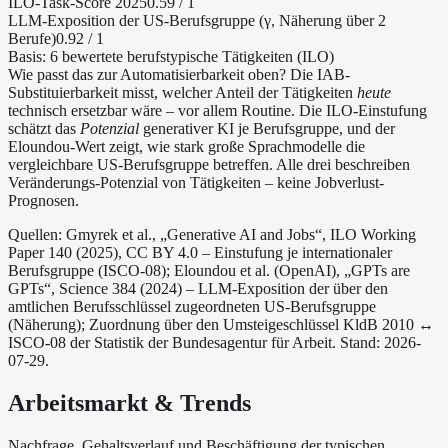
ILO-Task-Score 2025
0.59
/ 1
LLM-Exposition der US-Berufsgruppe (γ, Näherung
über 2
Berufe
)
0.92
/ 1
Basis:
6
bewertete berufstypische Tätigkeiten (ILO)
Wie passt das zur Automatisierbarkeit oben?
Die IAB-
Substituierbarkeit misst, welcher Anteil der Tätigkeiten
heute
technisch ersetzbar wäre – vor allem Routine. Die ILO-Einstufung
schätzt das
Potenzial
generativer KI je Berufsgruppe, und der
Eloundou-Wert zeigt, wie stark große Sprachmodelle die
vergleichbare US-Berufsgruppe betreffen. Alle drei beschreiben
Veränderungs-Potenzial von Tätigkeiten – keine Jobverlust-
Prognosen.
Quellen: Gmyrek et al., „Generative AI and Jobs“, ILO Working
Paper 140 (2025), CC BY 4.0 – Einstufung je internationaler
Berufsgruppe (ISCO-08);
Eloundou et al. (OpenAI), „GPTs are
GPTs“, Science 384 (2024) – LLM-Exposition der über den
amtlichen Berufsschlüssel zugeordneten US-Berufsgruppe
(Näherung);
Zuordnung über den Umsteigeschlüssel KldB 2010 ↔
ISCO-08 der Statistik der Bundesagentur für Arbeit.
Stand: 2026-
07-29.
Arbeitsmarkt & Trends
Nachfrage, Gehaltsverlauf und Beschäftigung der typischen