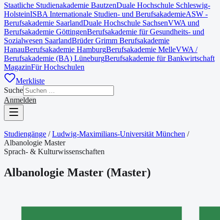
Staatliche Studienakademie Bautzen
Duale Hochschule Schleswig-
Holstein
ISBA Internationale Studien- und Berufsakademie
ASW -
Berufsakademie Saarland
Duale Hochschule Sachsen
VWA und
Berufsakademie Göttingen
Berufsakademie für Gesundheits- und
Sozialwesen Saarland
Brüder Grimm Berufsakademie
Hanau
Berufsakademie Hamburg
Berufsakademie Melle
VWA /
Berufsakademie (BA) Lüneburg
Berufsakademie für Bankwirtschaft
Magazin
Für Hochschulen
Merkliste
Suche
Anmelden
Studiengänge
/
Ludwig-Maximilians-Universität München
/
Albanologie Master
Sprach- & Kulturwissenschaften
Albanologie Master
(
Master
)