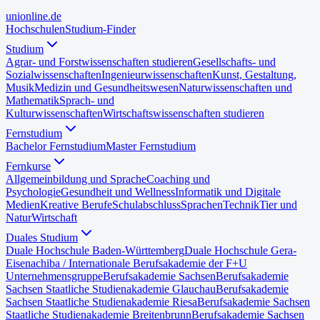
uni
online
.de
Hochschulen
Studium-Finder
Studium
Agrar- und Forstwissenschaften studieren
Gesellschafts- und
Sozialwissenschaften
Ingenieurwissenschaften
Kunst, Gestaltung,
Musik
Medizin und Gesundheitswesen
Naturwissenschaften und
Mathematik
Sprach- und
Kulturwissenschaften
Wirtschaftswissenschaften studieren
Fernstudium
Bachelor Fernstudium
Master Fernstudium
Fernkurse
Allgemeinbildung und Sprache
Coaching und
Psychologie
Gesundheit und Wellness
Informatik und Digitale
Medien
Kreative Berufe
Schulabschluss
Sprachen
Technik
Tier und
Natur
Wirtschaft
Duales Studium
Duale Hochschule Baden-Württemberg
Duale Hochschule Gera-
Eisenach
iba / Internationale Berufsakademie der F+U
Unternehmensgruppe
Berufsakademie Sachsen
Berufsakademie
Sachsen Staatliche Studienakademie Glauchau
Berufsakademie
Sachsen Staatliche Studienakademie Riesa
Berufsakademie Sachsen
Staatliche Studienakademie Breitenbrunn
Berufsakademie Sachsen