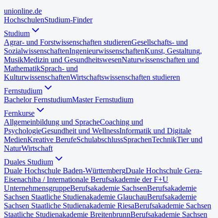
uni
online
.de
Hochschulen
Studium-Finder
Studium
Agrar- und Forstwissenschaften studieren
Gesellschafts- und
Sozialwissenschaften
Ingenieurwissenschaften
Kunst, Gestaltung,
Musik
Medizin und Gesundheitswesen
Naturwissenschaften und
Mathematik
Sprach- und
Kulturwissenschaften
Wirtschaftswissenschaften studieren
Fernstudium
Bachelor Fernstudium
Master Fernstudium
Fernkurse
Allgemeinbildung und Sprache
Coaching und
Psychologie
Gesundheit und Wellness
Informatik und Digitale
Medien
Kreative Berufe
Schulabschluss
Sprachen
Technik
Tier und
Natur
Wirtschaft
Duales Studium
Duale Hochschule Baden-Württemberg
Duale Hochschule Gera-
Eisenach
iba / Internationale Berufsakademie der F+U
Unternehmensgruppe
Berufsakademie Sachsen
Berufsakademie
Sachsen Staatliche Studienakademie Glauchau
Berufsakademie
Sachsen Staatliche Studienakademie Riesa
Berufsakademie Sachsen
Staatliche Studienakademie Breitenbrunn
Berufsakademie Sachsen