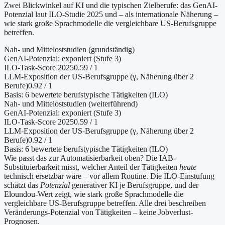
Zwei Blickwinkel auf KI und die typischen Zielberufe: das GenAI-
Potenzial laut ILO-Studie 2025 und – als internationale Näherung –
wie stark große Sprachmodelle die vergleichbare US-Berufsgruppe
betreffen.
Nah- und Mitteloststudien (grundständig)
GenAI-Potenzial:
exponiert (Stufe 3)
ILO-Task-Score 2025
0.59
/ 1
LLM-Exposition der US-Berufsgruppe (γ, Näherung
über 2
Berufe
)
0.92
/ 1
Basis:
6
bewertete berufstypische Tätigkeiten (ILO)
Nah- und Mitteloststudien (weiterführend)
GenAI-Potenzial:
exponiert (Stufe 3)
ILO-Task-Score 2025
0.59
/ 1
LLM-Exposition der US-Berufsgruppe (γ, Näherung
über 2
Berufe
)
0.92
/ 1
Basis:
6
bewertete berufstypische Tätigkeiten (ILO)
Wie passt das zur Automatisierbarkeit oben?
Die IAB-
Substituierbarkeit misst, welcher Anteil der Tätigkeiten
heute
technisch ersetzbar wäre – vor allem Routine. Die ILO-Einstufung
schätzt das
Potenzial
generativer KI je Berufsgruppe, und der
Eloundou-Wert zeigt, wie stark große Sprachmodelle die
vergleichbare US-Berufsgruppe betreffen. Alle drei beschreiben
Veränderungs-Potenzial von Tätigkeiten – keine Jobverlust-
Prognosen.