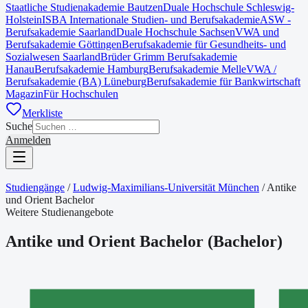
Staatliche Studienakademie Bautzen
Duale Hochschule Schleswig-
Holstein
ISBA Internationale Studien- und Berufsakademie
ASW -
Berufsakademie Saarland
Duale Hochschule Sachsen
VWA und
Berufsakademie Göttingen
Berufsakademie für Gesundheits- und
Sozialwesen Saarland
Brüder Grimm Berufsakademie
Hanau
Berufsakademie Hamburg
Berufsakademie Melle
VWA /
Berufsakademie (BA) Lüneburg
Berufsakademie für Bankwirtschaft
Magazin
Für Hochschulen
Merkliste
Suche
Anmelden
Studiengänge
/
Ludwig-Maximilians-Universität München
/
Antike
und Orient Bachelor
Weitere Studienangebote
Antike und Orient Bachelor
(
Bachelor
)