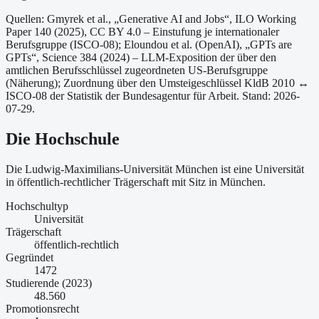
Quellen: Gmyrek et al., „Generative AI and Jobs“, ILO Working
Paper 140 (2025), CC BY 4.0 – Einstufung je internationaler
Berufsgruppe (ISCO-08);
Eloundou et al. (OpenAI), „GPTs are
GPTs“, Science 384 (2024) – LLM-Exposition der über den
amtlichen Berufsschlüssel zugeordneten US-Berufsgruppe
(Näherung);
Zuordnung über den Umsteigeschlüssel KldB 2010 ↔
ISCO-08 der Statistik der Bundesagentur für Arbeit.
Stand: 2026-
07-29.
Die Hochschule
Die Ludwig-Maximilians-Universität München ist
eine
Universität
in öffentlich-rechtlicher Trägerschaft
mit Sitz in München
.
Hochschultyp
Universität
Trägerschaft
öffentlich-rechtlich
Gegründet
1472
Studierende (2023)
48.560
Promotionsrecht