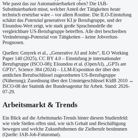
Wie passt das zur Automatisierbarkeit oben?
Die IAB-
Substituierbarkeit misst, welcher Anteil der Tätigkeiten
heute
technisch ersetzbar wäre – vor allem Routine. Die ILO-Einstufung
schätzt das
Potenzial
generativer KI je Berufsgruppe, und der
Eloundou-Wert zeigt, wie stark große Sprachmodelle die
vergleichbare US-Berufsgruppe betreffen. Alle drei beschreiben
Veränderungs-Potenzial von Tätigkeiten – keine Jobverlust-
Prognosen.
Quellen: Gmyrek et al., „Generative AI and Jobs“, ILO Working
Paper 140 (2025), CC BY 4.0 – Einstufung je internationaler
Berufsgruppe (ISCO-08);
Eloundou et al. (OpenAI), „GPTs are
GPTs“, Science 384 (2024) – LLM-Exposition der über den
amtlichen Berufsschlüssel zugeordneten US-Berufsgruppe
(Näherung);
Zuordnung über den Umsteigeschlüssel KldB 2010 ↔
ISCO-08 der Statistik der Bundesagentur für Arbeit.
Stand: 2026-
07-29.
Arbeitsmarkt & Trends
Ein Blick auf die Arbeitsmarkt-Trends hinter diesem Studienfeld:
wie viele Stellen offen sind, wie sich Gehalt und Beschäftigung
bewegen und welche Zukunftsthemen die Zielberufe bestimmen
(Quelle: IAB-Job-Futuromat).