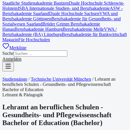
Staatliche Studienakademie Bautzen
Duale Hochschule Schleswig-
Holstein
ISBA Internationale Studien- und Berufsakademie
ASW -
Berufsakademie Saarland
Duale Hochschule Sachsen
VWA und
Berufsakademie Göttingen
Berufsakademie für Gesundheits- und
Sozialwesen Saarland
Brüder Grimm Berufsakademie
Hanau
Berufsakademie Hamburg
Berufsakademie Melle
VWA /
Berufsakademie (BA) Lüneburg
Berufsakademie für Bankwirtschaft
Magazin
Für Hochschulen
Merkliste
Suche
Anmelden
Studiengänge
/
Technische Universität München
/
Lehramt an
beruflichen Schulen - Gesundheits- und Pflegewissenschaft
Bachelor of Education
Lehramt & Pädagogik
Lehramt an beruflichen Schulen -
Gesundheits- und Pflegewissenschaft
Bachelor of Education
(
Bachelor
)