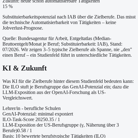
Zukunft: heute schon automatisierbare Tätigkeiten
15 %
Substituierbarkeitspotenzial nach IAB über die Zielberufe. Das misst
die technische Automatisierbarkeit von Tätigkeiten – keine
Jobverlust-Prognose.
Quelle: Bundesagentur für Arbeit, Entgeltatlas (Median-
Bruttoentgelt/Monat je Beruf
; Substituierbarkeit: IAB
)
, Stand:
07/2026
. Wir zeigen 3–5 typische Zielberufe als Spanne, nie „den"
einen Beruf – ein Studienfeld führt in unterschiedliche Tätigkeiten.
KI & Zukunft
Was KI für die Zielberufe hinter diesem Studienfeld bedeuten kann:
Die ILO stuft je Berufsgruppe das GenAI-Potenzial ein; dazu die
LLM-Exposition aus der OpenAI-Forschung als US-
Vergleichswert.
Lehrer/in - berufliche Schulen
GenAI-Potenzial:
minimal exponiert
ILO-Task-Score 2025
0.35
/ 1
LLM-Exposition der US-Berufsgruppe (γ, Näherung
über 3
Berufe
)
0.58
/ 1
Basis:
10
bewertete berufstypische Tätigkeiten (ILO)