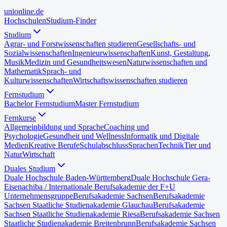
uni
online
.de
Hochschulen
Studium-Finder
Studium
Agrar- und Forstwissenschaften studieren
Gesellschafts- und
Sozialwissenschaften
Ingenieurwissenschaften
Kunst, Gestaltung,
Musik
Medizin und Gesundheitswesen
Naturwissenschaften und
Mathematik
Sprach- und
Kulturwissenschaften
Wirtschaftswissenschaften studieren
Fernstudium
Bachelor Fernstudium
Master Fernstudium
Fernkurse
Allgemeinbildung und Sprache
Coaching und
Psychologie
Gesundheit und Wellness
Informatik und Digitale
Medien
Kreative Berufe
Schulabschluss
Sprachen
Technik
Tier und
Natur
Wirtschaft
Duales Studium
Duale Hochschule Baden-Württemberg
Duale Hochschule Gera-
Eisenach
iba / Internationale Berufsakademie der F+U
Unternehmensgruppe
Berufsakademie Sachsen
Berufsakademie
Sachsen Staatliche Studienakademie Glauchau
Berufsakademie
Sachsen Staatliche Studienakademie Riesa
Berufsakademie Sachsen
Staatliche Studienakademie Breitenbrunn
Berufsakademie Sachsen