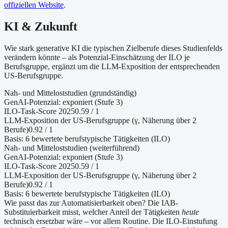
offiziellen Website
.
KI & Zukunft
Wie stark generative KI die typischen Zielberufe dieses Studienfelds
verändern könnte – als Potenzial-Einschätzung der ILO je
Berufsgruppe, ergänzt um die LLM-Exposition der entsprechenden
US-Berufsgruppe.
Nah- und Mitteloststudien (grundständig)
GenAI-Potenzial:
exponiert (Stufe 3)
ILO-Task-Score 2025
0.59
/ 1
LLM-Exposition der US-Berufsgruppe (γ, Näherung
über 2
Berufe
)
0.92
/ 1
Basis:
6
bewertete berufstypische Tätigkeiten (ILO)
Nah- und Mitteloststudien (weiterführend)
GenAI-Potenzial:
exponiert (Stufe 3)
ILO-Task-Score 2025
0.59
/ 1
LLM-Exposition der US-Berufsgruppe (γ, Näherung
über 2
Berufe
)
0.92
/ 1
Basis:
6
bewertete berufstypische Tätigkeiten (ILO)
Wie passt das zur Automatisierbarkeit oben?
Die IAB-
Substituierbarkeit misst, welcher Anteil der Tätigkeiten
heute
technisch ersetzbar wäre – vor allem Routine. Die ILO-Einstufung