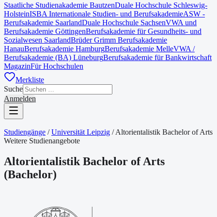
Staatliche Studienakademie Bautzen
Duale Hochschule Schleswig-
Holstein
ISBA Internationale Studien- und Berufsakademie
ASW -
Berufsakademie Saarland
Duale Hochschule Sachsen
VWA und
Berufsakademie Göttingen
Berufsakademie für Gesundheits- und
Sozialwesen Saarland
Brüder Grimm Berufsakademie
Hanau
Berufsakademie Hamburg
Berufsakademie Melle
VWA /
Berufsakademie (BA) Lüneburg
Berufsakademie für Bankwirtschaft
Magazin
Für Hochschulen
Merkliste
Suche
Anmelden
Studiengänge
/
Universität Leipzig
/
Altorientalistik Bachelor of Arts
Weitere Studienangebote
Altorientalistik Bachelor of Arts
(
Bachelor
)