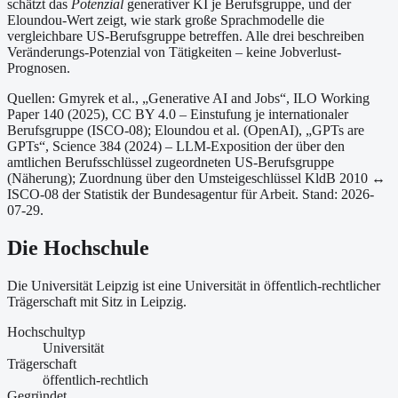
schätzt das
Potenzial
generativer KI je Berufsgruppe, und der
Eloundou-Wert zeigt, wie stark große Sprachmodelle die
vergleichbare US-Berufsgruppe betreffen. Alle drei beschreiben
Veränderungs-Potenzial von Tätigkeiten – keine Jobverlust-
Prognosen.
Quellen: Gmyrek et al., „Generative AI and Jobs“, ILO Working
Paper 140 (2025), CC BY 4.0 – Einstufung je internationaler
Berufsgruppe (ISCO-08);
Eloundou et al. (OpenAI), „GPTs are
GPTs“, Science 384 (2024) – LLM-Exposition der über den
amtlichen Berufsschlüssel zugeordneten US-Berufsgruppe
(Näherung);
Zuordnung über den Umsteigeschlüssel KldB 2010 ↔
ISCO-08 der Statistik der Bundesagentur für Arbeit.
Stand: 2026-
07-29.
Die Hochschule
Die Universität Leipzig ist
eine
Universität
in öffentlich-rechtlicher
Trägerschaft
mit Sitz in Leipzig
.
Hochschultyp
Universität
Trägerschaft
öffentlich-rechtlich
Gegründet