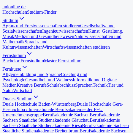
uni
online
.de
Hochschulen
Studium-Finder
Studium
Agrar- und Forstwissenschaften studieren
Gesellschafts- und
Sozialwissenschaften
Ingenieurwissenschaften
Kunst, Gestaltung,
Musik
Medizin und Gesundheitswesen
Naturwissenschaften und
Mathematik
Sprach- und
Kulturwissenschaften
Wirtschaftswissenschaften studieren
Fernstudium
Bachelor Fernstudium
Master Fernstudium
Fernkurse
Allgemeinbildung und Sprache
Coaching und
Psychologie
Gesundheit und Wellness
Informatik und Digitale
Medien
Kreative Berufe
Schulabschluss
Sprachen
Technik
Tier und
Natur
Wirtschaft
Duales Studium
Duale Hochschule Baden-Württemberg
Duale Hochschule Gera-
Eisenach
iba / Internationale Berufsakademie der F+U
Unternehmensgruppe
Berufsakademie Sachsen
Berufsakademie
Sachsen Staatliche Studienakademie Glauchau
Berufsakademie
Sachsen Staatliche Studienakademie Riesa
Berufsakademie Sachsen
Staatliche Studienakademie Breitenbrunn
Berufsakademie Sachsen