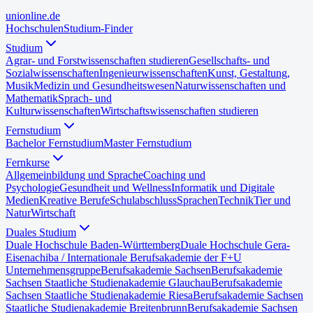
uni
online
.de
Hochschulen
Studium-Finder
Studium
Agrar- und Forstwissenschaften studieren
Gesellschafts- und
Sozialwissenschaften
Ingenieurwissenschaften
Kunst, Gestaltung,
Musik
Medizin und Gesundheitswesen
Naturwissenschaften und
Mathematik
Sprach- und
Kulturwissenschaften
Wirtschaftswissenschaften studieren
Fernstudium
Bachelor Fernstudium
Master Fernstudium
Fernkurse
Allgemeinbildung und Sprache
Coaching und
Psychologie
Gesundheit und Wellness
Informatik und Digitale
Medien
Kreative Berufe
Schulabschluss
Sprachen
Technik
Tier und
Natur
Wirtschaft
Duales Studium
Duale Hochschule Baden-Württemberg
Duale Hochschule Gera-
Eisenach
iba / Internationale Berufsakademie der F+U
Unternehmensgruppe
Berufsakademie Sachsen
Berufsakademie
Sachsen Staatliche Studienakademie Glauchau
Berufsakademie
Sachsen Staatliche Studienakademie Riesa
Berufsakademie Sachsen
Staatliche Studienakademie Breitenbrunn
Berufsakademie Sachsen