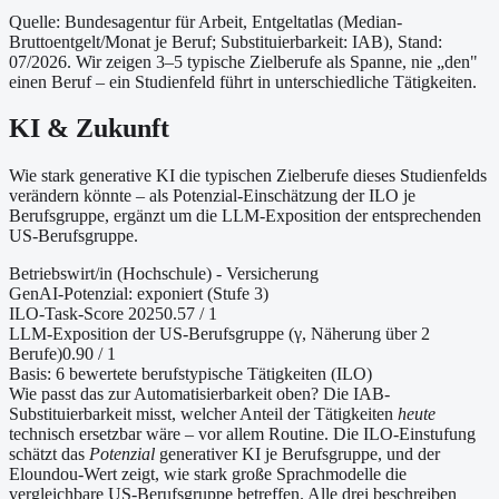
Quelle: Bundesagentur für Arbeit, Entgeltatlas (Median-
Bruttoentgelt/Monat je Beruf
; Substituierbarkeit: IAB
)
, Stand:
07/2026
. Wir zeigen 3–5 typische Zielberufe als Spanne, nie „den"
einen Beruf – ein Studienfeld führt in unterschiedliche Tätigkeiten.
KI & Zukunft
Wie stark generative KI die typischen Zielberufe dieses Studienfelds
verändern könnte – als Potenzial-Einschätzung der ILO je
Berufsgruppe, ergänzt um die LLM-Exposition der entsprechenden
US-Berufsgruppe.
Betriebswirt/in (Hochschule) - Versicherung
GenAI-Potenzial:
exponiert (Stufe 3)
ILO-Task-Score 2025
0.57
/ 1
LLM-Exposition der US-Berufsgruppe (γ, Näherung
über 2
Berufe
)
0.90
/ 1
Basis:
6
bewertete berufstypische Tätigkeiten (ILO)
Wie passt das zur Automatisierbarkeit oben?
Die IAB-
Substituierbarkeit misst, welcher Anteil der Tätigkeiten
heute
technisch ersetzbar wäre – vor allem Routine. Die ILO-Einstufung
schätzt das
Potenzial
generativer KI je Berufsgruppe, und der
Eloundou-Wert zeigt, wie stark große Sprachmodelle die
vergleichbare US-Berufsgruppe betreffen. Alle drei beschreiben