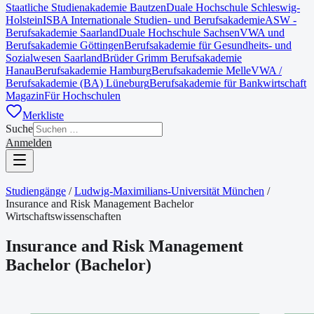
Staatliche Studienakademie Bautzen
Duale Hochschule Schleswig-
Holstein
ISBA Internationale Studien- und Berufsakademie
ASW -
Berufsakademie Saarland
Duale Hochschule Sachsen
VWA und
Berufsakademie Göttingen
Berufsakademie für Gesundheits- und
Sozialwesen Saarland
Brüder Grimm Berufsakademie
Hanau
Berufsakademie Hamburg
Berufsakademie Melle
VWA /
Berufsakademie (BA) Lüneburg
Berufsakademie für Bankwirtschaft
Magazin
Für Hochschulen
Merkliste
Suche
Anmelden
Studiengänge
/
Ludwig-Maximilians-Universität München
/
Insurance and Risk Management Bachelor
Wirtschaftswissenschaften
Insurance and Risk Management
Bachelor
(
Bachelor
)