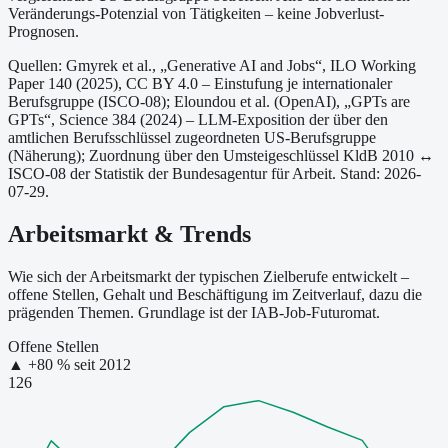
Veränderungs-Potenzial von Tätigkeiten – keine Jobverlust-
Prognosen.
Quellen: Gmyrek et al., „Generative AI and Jobs“, ILO Working
Paper 140 (2025), CC BY 4.0 – Einstufung je internationaler
Berufsgruppe (ISCO-08);
Eloundou et al. (OpenAI), „GPTs are
GPTs“, Science 384 (2024) – LLM-Exposition der über den
amtlichen Berufsschlüssel zugeordneten US-Berufsgruppe
(Näherung);
Zuordnung über den Umsteigeschlüssel KldB 2010 ↔
ISCO-08 der Statistik der Bundesagentur für Arbeit.
Stand: 2026-
07-29.
Arbeitsmarkt & Trends
Wie sich der Arbeitsmarkt der typischen Zielberufe entwickelt –
offene Stellen, Gehalt und Beschäftigung im Zeitverlauf, dazu die
prägenden Themen. Grundlage ist der IAB-Job-Futuromat.
Offene Stellen
▲
+
80
% seit
2012
126