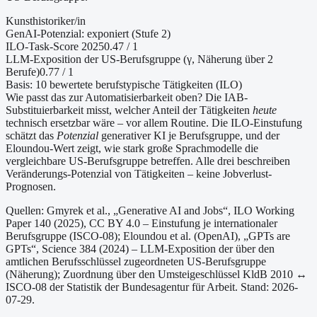
Kunsthistoriker/in
GenAI-Potenzial:
exponiert (Stufe 2)
ILO-Task-Score 2025
0.47
/ 1
LLM-Exposition der US-Berufsgruppe (γ, Näherung
über 2
Berufe
)
0.77
/ 1
Basis:
10
bewertete berufstypische Tätigkeiten (ILO)
Wie passt das zur Automatisierbarkeit oben?
Die IAB-
Substituierbarkeit misst, welcher Anteil der Tätigkeiten
heute
technisch ersetzbar wäre – vor allem Routine. Die ILO-Einstufung
schätzt das
Potenzial
generativer KI je Berufsgruppe, und der
Eloundou-Wert zeigt, wie stark große Sprachmodelle die
vergleichbare US-Berufsgruppe betreffen. Alle drei beschreiben
Veränderungs-Potenzial von Tätigkeiten – keine Jobverlust-
Prognosen.
Quellen: Gmyrek et al., „Generative AI and Jobs“, ILO Working
Paper 140 (2025), CC BY 4.0 – Einstufung je internationaler
Berufsgruppe (ISCO-08);
Eloundou et al. (OpenAI), „GPTs are
GPTs“, Science 384 (2024) – LLM-Exposition der über den
amtlichen Berufsschlüssel zugeordneten US-Berufsgruppe
(Näherung);
Zuordnung über den Umsteigeschlüssel KldB 2010 ↔
ISCO-08 der Statistik der Bundesagentur für Arbeit.
Stand: 2026-
07-29.