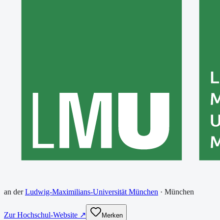
an der
Ludwig-Maximilians-Universität München
·
München
Zur Hochschul-Website ↗
Merken