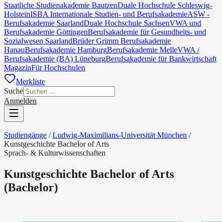
Staatliche Studienakademie Bautzen
Duale Hochschule Schleswig-
Holstein
ISBA Internationale Studien- und Berufsakademie
ASW -
Berufsakademie Saarland
Duale Hochschule Sachsen
VWA und
Berufsakademie Göttingen
Berufsakademie für Gesundheits- und
Sozialwesen Saarland
Brüder Grimm Berufsakademie
Hanau
Berufsakademie Hamburg
Berufsakademie Melle
VWA /
Berufsakademie (BA) Lüneburg
Berufsakademie für Bankwirtschaft
Magazin
Für Hochschulen
Merkliste
Suche
Anmelden
Studiengänge
/
Ludwig-Maximilians-Universität München
/
Kunstgeschichte Bachelor of Arts
Sprach- & Kulturwissenschaften
Kunstgeschichte Bachelor of Arts
(
Bachelor
)