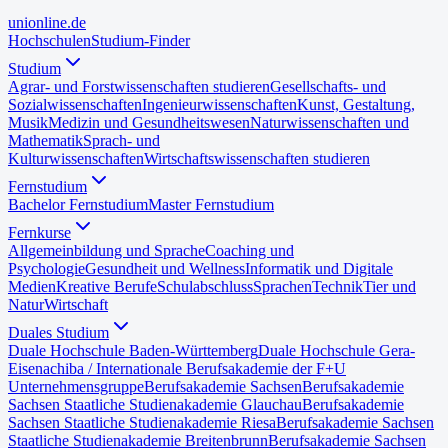
uni
online
.de
Hochschulen
Studium-Finder
Studium
Agrar- und Forstwissenschaften studieren
Gesellschafts- und
Sozialwissenschaften
Ingenieurwissenschaften
Kunst, Gestaltung,
Musik
Medizin und Gesundheitswesen
Naturwissenschaften und
Mathematik
Sprach- und
Kulturwissenschaften
Wirtschaftswissenschaften studieren
Fernstudium
Bachelor Fernstudium
Master Fernstudium
Fernkurse
Allgemeinbildung und Sprache
Coaching und
Psychologie
Gesundheit und Wellness
Informatik und Digitale
Medien
Kreative Berufe
Schulabschluss
Sprachen
Technik
Tier und
Natur
Wirtschaft
Duales Studium
Duale Hochschule Baden-Württemberg
Duale Hochschule Gera-
Eisenach
iba / Internationale Berufsakademie der F+U
Unternehmensgruppe
Berufsakademie Sachsen
Berufsakademie
Sachsen Staatliche Studienakademie Glauchau
Berufsakademie
Sachsen Staatliche Studienakademie Riesa
Berufsakademie Sachsen
Staatliche Studienakademie Breitenbrunn
Berufsakademie Sachsen