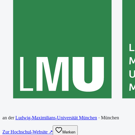
an der
Ludwig-Maximilians-Universität München
·
München
Zur Hochschul-Website ↗
Merken