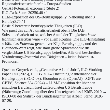
Regionalwissenschaftler/in - Europa-Studien
GenAI-Potenzial:
exponiert (Stufe 2)
ILO-Task-Score 2025
0.48
/ 1
LLM-Exposition der US-Berufsgruppe (γ, Näherung
über 3
Berufe
)
0.75
/ 1
Basis:
9
bewertete berufstypische Tätigkeiten (ILO)
Wie passt das zur Automatisierbarkeit oben?
Die IAB-
Substituierbarkeit misst, welcher Anteil der Tätigkeiten
heute
technisch ersetzbar wäre – vor allem Routine. Die ILO-Einstufung
schätzt das
Potenzial
generativer KI je Berufsgruppe, und der
Eloundou-Wert zeigt, wie stark große Sprachmodelle die
vergleichbare US-Berufsgruppe betreffen. Alle drei beschreiben
Veränderungs-Potenzial von Tätigkeiten – keine Jobverlust-
Prognosen.
Quellen: Gmyrek et al., „Generative AI and Jobs“, ILO Working
Paper 140 (2025), CC BY 4.0 – Einstufung je internationaler
Berufsgruppe (ISCO-08);
Eloundou et al. (OpenAI), „GPTs are
GPTs“, Science 384 (2024) – LLM-Exposition der über den
amtlichen Berufsschlüssel zugeordneten US-Berufsgruppe
(Näherung);
Zuordnung über den Umsteigeschlüssel KldB 2010 ↔
ISCO-08 der Statistik der Bundesagentur für Arbeit.
Stand: 2026-
07-29.