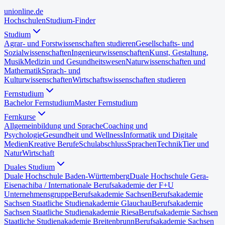
uni
online
.de
Hochschulen
Studium-Finder
Studium
Agrar- und Forstwissenschaften studieren
Gesellschafts- und
Sozialwissenschaften
Ingenieurwissenschaften
Kunst, Gestaltung,
Musik
Medizin und Gesundheitswesen
Naturwissenschaften und
Mathematik
Sprach- und
Kulturwissenschaften
Wirtschaftswissenschaften studieren
Fernstudium
Bachelor Fernstudium
Master Fernstudium
Fernkurse
Allgemeinbildung und Sprache
Coaching und
Psychologie
Gesundheit und Wellness
Informatik und Digitale
Medien
Kreative Berufe
Schulabschluss
Sprachen
Technik
Tier und
Natur
Wirtschaft
Duales Studium
Duale Hochschule Baden-Württemberg
Duale Hochschule Gera-
Eisenach
iba / Internationale Berufsakademie der F+U
Unternehmensgruppe
Berufsakademie Sachsen
Berufsakademie
Sachsen Staatliche Studienakademie Glauchau
Berufsakademie
Sachsen Staatliche Studienakademie Riesa
Berufsakademie Sachsen
Staatliche Studienakademie Breitenbrunn
Berufsakademie Sachsen