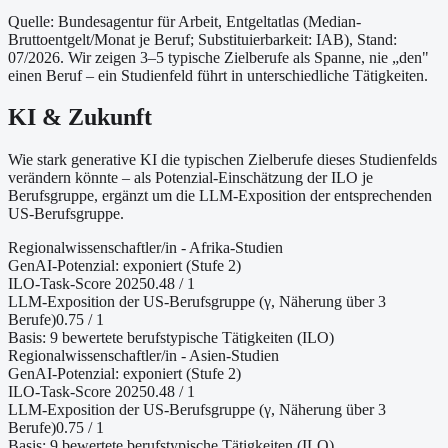
Quelle: Bundesagentur für Arbeit, Entgeltatlas (Median-
Bruttoentgelt/Monat je Beruf
; Substituierbarkeit: IAB
)
, Stand:
07/2026
. Wir zeigen 3–5 typische Zielberufe als Spanne, nie „den"
einen Beruf – ein Studienfeld führt in unterschiedliche Tätigkeiten.
KI & Zukunft
Wie stark generative KI die typischen Zielberufe dieses Studienfelds
verändern könnte – als Potenzial-Einschätzung der ILO je
Berufsgruppe, ergänzt um die LLM-Exposition der entsprechenden
US-Berufsgruppe.
Regionalwissenschaftler/in - Afrika-Studien
GenAI-Potenzial:
exponiert (Stufe 2)
ILO-Task-Score 2025
0.48
/ 1
LLM-Exposition der US-Berufsgruppe (γ, Näherung
über 3
Berufe
)
0.75
/ 1
Basis:
9
bewertete berufstypische Tätigkeiten (ILO)
Regionalwissenschaftler/in - Asien-Studien
GenAI-Potenzial:
exponiert (Stufe 2)
ILO-Task-Score 2025
0.48
/ 1
LLM-Exposition der US-Berufsgruppe (γ, Näherung
über 3
Berufe
)
0.75
/ 1
Basis:
9
bewertete berufstypische Tätigkeiten (ILO)