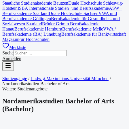
Staatliche Studienakademie Bautzen
Duale Hochschule Schleswig-
Holstein
ISBA Internationale Studien- und Berufsakademie
ASW -
Berufsakademie Saarland
Duale Hochschule Sachsen
VWA und
Berufsakademie Göttingen
Berufsakademie für Gesundheits- und
Sozialwesen Saarland
Brüder Grimm Berufsakademie
Hanau
Berufsakademie Hamburg
Berufsakademie Melle
VWA /
Berufsakademie (BA) Lüneburg
Berufsakademie für Bankwirtschaft
Magazin
Für Hochschulen
Merkliste
Suche
Anmelden
Studiengänge
/
Ludwig-Maximilians-Universität München
/
Nordamerikastudien Bachelor of Arts
Weitere Studienangebote
Nordamerikastudien Bachelor of Arts
(
Bachelor
)