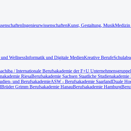
ssenschaften
Ingenieurwissenschaften
Kunst, Gestaltung, Musik
Medizin
 und Wellness
Informatik und Digitale Medien
Kreative Berufe
Schulabs
nach
iba / Internationale Berufsakademie der F+U Unternehmensgruppe
enakademie Riesa
Berufsakademie Sachsen Staatliche Studienakademie 
tudien- und Berufsakademie
ASW - Berufsakademie Saarland
Duale Hoc
d
Brüder Grimm Berufsakademie Hanau
Berufsakademie Hamburg
Beru