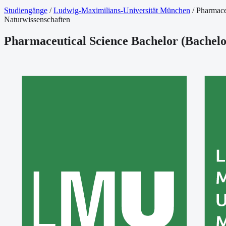
Studiengänge
/
Ludwig-Maximilians-Universität München
/
Pharmace
Naturwissenschaften
Pharmaceutical Science Bachelor
(
Bachel