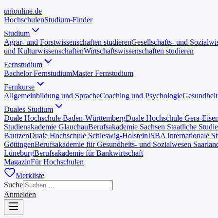
uni
online
.de
Hochschulen
Studium-Finder
Studium
Agrar- und Forstwissenschaften studieren
Gesellschafts- und Sozialwi
und Kulturwissenschaften
Wirtschaftswissenschaften studieren
Fernstudium
Bachelor Fernstudium
Master Fernstudium
Fernkurse
Allgemeinbildung und Sprache
Coaching und Psychologie
Gesundheit
Duales Studium
Duale Hochschule Baden-Württemberg
Duale Hochschule Gera-Eise
Studienakademie Glauchau
Berufsakademie Sachsen Staatliche Studi
Bautzen
Duale Hochschule Schleswig-Holstein
ISBA Internationale S
Göttingen
Berufsakademie für Gesundheits- und Sozialwesen Saarlan
Lüneburg
Berufsakademie für Bankwirtschaft
Magazin
Für Hochschulen
Merkliste
Suche
Anmelden