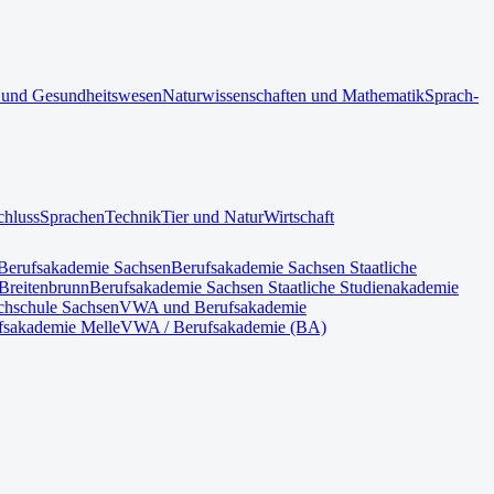
 und Gesundheitswesen
Naturwissenschaften und Mathematik
Sprach-
chluss
Sprachen
Technik
Tier und Natur
Wirtschaft
Berufsakademie Sachsen
Berufsakademie Sachsen Staatliche
Breitenbrunn
Berufsakademie Sachsen Staatliche Studienakademie
hschule Sachsen
VWA und Berufsakademie
fsakademie Melle
VWA / Berufsakademie (BA)