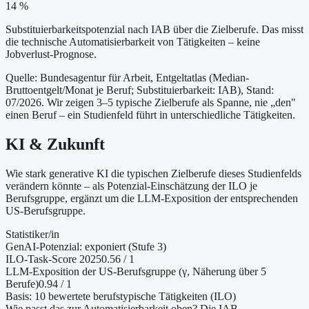
14 %
Substituierbarkeitspotenzial nach IAB über die Zielberufe. Das misst
die technische Automatisierbarkeit von Tätigkeiten – keine
Jobverlust-Prognose.
Quelle: Bundesagentur für Arbeit, Entgeltatlas (Median-
Bruttoentgelt/Monat je Beruf
; Substituierbarkeit: IAB
)
, Stand:
07/2026
. Wir zeigen 3–5 typische Zielberufe als Spanne, nie „den"
einen Beruf – ein Studienfeld führt in unterschiedliche Tätigkeiten.
KI & Zukunft
Wie stark generative KI die typischen Zielberufe dieses Studienfelds
verändern könnte – als Potenzial-Einschätzung der ILO je
Berufsgruppe, ergänzt um die LLM-Exposition der entsprechenden
US-Berufsgruppe.
Statistiker/in
GenAI-Potenzial:
exponiert (Stufe 3)
ILO-Task-Score 2025
0.56
/ 1
LLM-Exposition der US-Berufsgruppe (γ, Näherung
über 5
Berufe
)
0.94
/ 1
Basis:
10
bewertete berufstypische Tätigkeiten (ILO)
Wie passt das zur Automatisierbarkeit oben?
Die IAB-