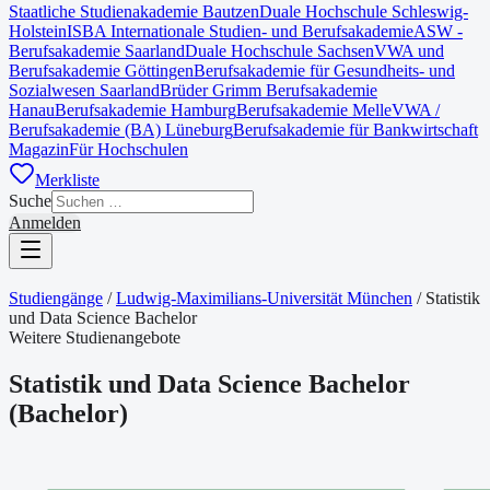
Staatliche Studienakademie Bautzen
Duale Hochschule Schleswig-
Holstein
ISBA Internationale Studien- und Berufsakademie
ASW -
Berufsakademie Saarland
Duale Hochschule Sachsen
VWA und
Berufsakademie Göttingen
Berufsakademie für Gesundheits- und
Sozialwesen Saarland
Brüder Grimm Berufsakademie
Hanau
Berufsakademie Hamburg
Berufsakademie Melle
VWA /
Berufsakademie (BA) Lüneburg
Berufsakademie für Bankwirtschaft
Magazin
Für Hochschulen
Merkliste
Suche
Anmelden
Studiengänge
/
Ludwig-Maximilians-Universität München
/
Statistik
und Data Science Bachelor
Weitere Studienangebote
Statistik und Data Science Bachelor
(
Bachelor
)