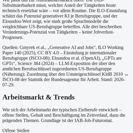
Substituierbarkeit misst, welcher Anteil der Tätigkeiten
heute
technisch ersetzbar wäre – vor allem Routine. Die ILO-Einstufung
schätzt das
Potenzial
generativer KI je Berufsgruppe, und der
Eloundou-Wert zeigt, wie stark große Sprachmodelle die
vergleichbare US-Berufsgruppe betreffen. Alle drei beschreiben
Veränderungs-Potenzial von Tätigkeiten – keine Jobverlust-
Prognosen.
Quellen: Gmyrek et al., „Generative AI and Jobs“, ILO Working
Paper 140 (2025), CC BY 4.0 – Einstufung je internationaler
Berufsgruppe (ISCO-08);
Eloundou et al. (OpenAI), „GPTs are
GPTs“, Science 384 (2024) – LLM-Exposition der über den
amtlichen Berufsschlüssel zugeordneten US-Berufsgruppe
(Näherung);
Zuordnung über den Umsteigeschlüssel KldB 2010 ↔
ISCO-08 der Statistik der Bundesagentur für Arbeit.
Stand: 2026-
07-29.
Arbeitsmarkt & Trends
Wie sich der Arbeitsmarkt der typischen Zielberufe entwickelt –
offene Stellen, Gehalt und Beschäftigung im Zeitverlauf, dazu die
prägenden Themen. Grundlage ist der IAB-Job-Futuromat.
Offene Stellen