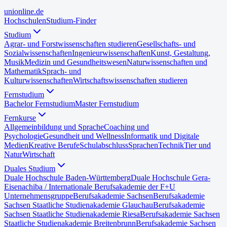
uni
online
.de
Hochschulen
Studium-Finder
Studium
Agrar- und Forstwissenschaften studieren
Gesellschafts- und
Sozialwissenschaften
Ingenieurwissenschaften
Kunst, Gestaltung,
Musik
Medizin und Gesundheitswesen
Naturwissenschaften und
Mathematik
Sprach- und
Kulturwissenschaften
Wirtschaftswissenschaften studieren
Fernstudium
Bachelor Fernstudium
Master Fernstudium
Fernkurse
Allgemeinbildung und Sprache
Coaching und
Psychologie
Gesundheit und Wellness
Informatik und Digitale
Medien
Kreative Berufe
Schulabschluss
Sprachen
Technik
Tier und
Natur
Wirtschaft
Duales Studium
Duale Hochschule Baden-Württemberg
Duale Hochschule Gera-
Eisenach
iba / Internationale Berufsakademie der F+U
Unternehmensgruppe
Berufsakademie Sachsen
Berufsakademie
Sachsen Staatliche Studienakademie Glauchau
Berufsakademie
Sachsen Staatliche Studienakademie Riesa
Berufsakademie Sachsen
Staatliche Studienakademie Breitenbrunn
Berufsakademie Sachsen