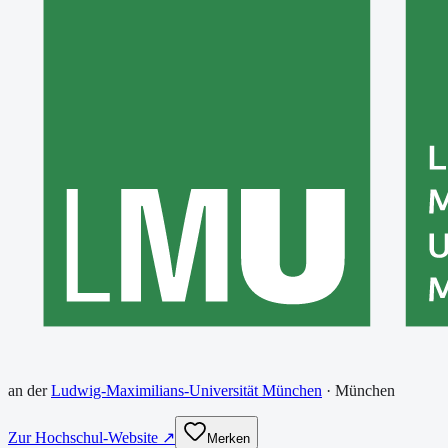
an der
Ludwig-Maximilians-Universität München
·
München
Zur Hochschul-Website ↗
Merken