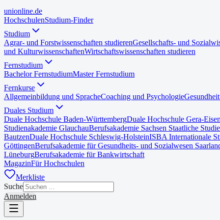
uni
online
.de
Hochschulen
Studium-Finder
Studium
Agrar- und Forstwissenschaften studieren
Gesellschafts- und Sozialwi
und Kulturwissenschaften
Wirtschaftswissenschaften studieren
Fernstudium
Bachelor Fernstudium
Master Fernstudium
Fernkurse
Allgemeinbildung und Sprache
Coaching und Psychologie
Gesundheit
Duales Studium
Duale Hochschule Baden-Württemberg
Duale Hochschule Gera-Eise
Studienakademie Glauchau
Berufsakademie Sachsen Staatliche Studi
Bautzen
Duale Hochschule Schleswig-Holstein
ISBA Internationale S
Göttingen
Berufsakademie für Gesundheits- und Sozialwesen Saarlan
Lüneburg
Berufsakademie für Bankwirtschaft
Magazin
Für Hochschulen
Merkliste
Suche
Anmelden