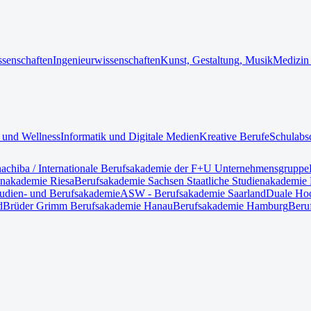
ssenschaften
Ingenieurwissenschaften
Kunst, Gestaltung, Musik
Medizin
 und Wellness
Informatik und Digitale Medien
Kreative Berufe
Schulabs
nach
iba / Internationale Berufsakademie der F+U Unternehmensgruppe
enakademie Riesa
Berufsakademie Sachsen Staatliche Studienakademie 
tudien- und Berufsakademie
ASW - Berufsakademie Saarland
Duale Hoc
d
Brüder Grimm Berufsakademie Hanau
Berufsakademie Hamburg
Beru