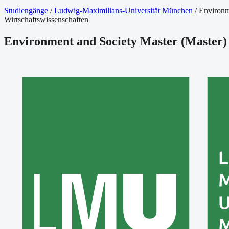
Studiengänge
/
Ludwig-Maximilians-Universität München
/
Environm
Wirtschaftswissenschaften
Environment and Society Master
(
Master
)