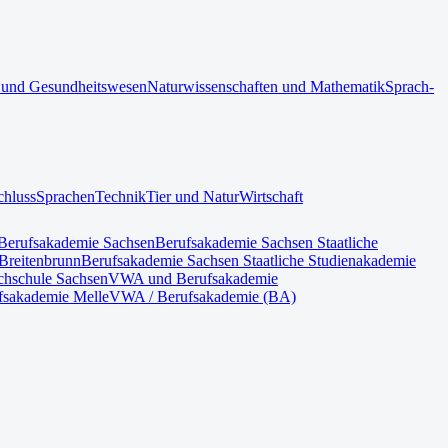
 und Gesundheitswesen
Naturwissenschaften und Mathematik
Sprach-
chluss
Sprachen
Technik
Tier und Natur
Wirtschaft
Berufsakademie Sachsen
Berufsakademie Sachsen Staatliche
Breitenbrunn
Berufsakademie Sachsen Staatliche Studienakademie
hschule Sachsen
VWA und Berufsakademie
fsakademie Melle
VWA / Berufsakademie (BA)