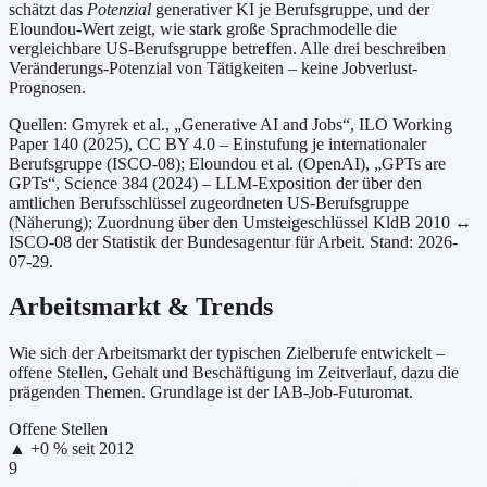
schätzt das
Potenzial
generativer KI je Berufsgruppe, und der
Eloundou-Wert zeigt, wie stark große Sprachmodelle die
vergleichbare US-Berufsgruppe betreffen. Alle drei beschreiben
Veränderungs-Potenzial von Tätigkeiten – keine Jobverlust-
Prognosen.
Quellen: Gmyrek et al., „Generative AI and Jobs“, ILO Working
Paper 140 (2025), CC BY 4.0 – Einstufung je internationaler
Berufsgruppe (ISCO-08);
Eloundou et al. (OpenAI), „GPTs are
GPTs“, Science 384 (2024) – LLM-Exposition der über den
amtlichen Berufsschlüssel zugeordneten US-Berufsgruppe
(Näherung);
Zuordnung über den Umsteigeschlüssel KldB 2010 ↔
ISCO-08 der Statistik der Bundesagentur für Arbeit.
Stand: 2026-
07-29.
Arbeitsmarkt & Trends
Wie sich der Arbeitsmarkt der typischen Zielberufe entwickelt –
offene Stellen, Gehalt und Beschäftigung im Zeitverlauf, dazu die
prägenden Themen. Grundlage ist der IAB-Job-Futuromat.
Offene Stellen
▲
+
0
% seit
2012
9