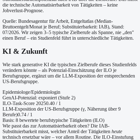
die technische Automatisierbarkeit von Tätigkeiten – keine
Jobverlust-Prognose.
Quelle: Bundesagentur für Arbeit, Entgeltatlas (Median-
Bruttoentgelt/Monat je Beruf
; Substituierbarkeit: IAB
)
, Stand:
07/2026
. Wir zeigen 3–5 typische Zielberufe als Spanne, nie „den"
einen Beruf – ein Studienfeld führt in unterschiedliche Tätigkeiten.
KI & Zukunft
Wie stark generative KI die typischen Zielberufe dieses Studienfelds
verändern könnte – als Potenzial-Einschätzung der ILO je
Berufsgruppe, ergänzt um die LLM-Exposition der entsprechenden
US-Berufsgruppe.
Epidemiologe/Epidemiologin
GenAI-Potenzial:
exponiert (Stufe 2)
ILO-Task-Score 2025
0.40
/ 1
LLM-Exposition der US-Berufsgruppe (γ, Näherung
über 9
Berufe
)
0.74
/ 1
Basis:
8
bewertete berufstypische Tätigkeiten (ILO)
Wie passt das zur Automatisierbarkeit oben?
Die IAB-
Substituierbarkeit misst, welcher Anteil der Tätigkeiten
heute
technisch ersetzbar wäre – vor allem Routine. Die ILO-Einstufung