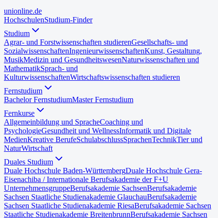
uni
online
.de
Hochschulen
Studium-Finder
Studium
Agrar- und Forstwissenschaften studieren
Gesellschafts- und
Sozialwissenschaften
Ingenieurwissenschaften
Kunst, Gestaltung,
Musik
Medizin und Gesundheitswesen
Naturwissenschaften und
Mathematik
Sprach- und
Kulturwissenschaften
Wirtschaftswissenschaften studieren
Fernstudium
Bachelor Fernstudium
Master Fernstudium
Fernkurse
Allgemeinbildung und Sprache
Coaching und
Psychologie
Gesundheit und Wellness
Informatik und Digitale
Medien
Kreative Berufe
Schulabschluss
Sprachen
Technik
Tier und
Natur
Wirtschaft
Duales Studium
Duale Hochschule Baden-Württemberg
Duale Hochschule Gera-
Eisenach
iba / Internationale Berufsakademie der F+U
Unternehmensgruppe
Berufsakademie Sachsen
Berufsakademie
Sachsen Staatliche Studienakademie Glauchau
Berufsakademie
Sachsen Staatliche Studienakademie Riesa
Berufsakademie Sachsen
Staatliche Studienakademie Breitenbrunn
Berufsakademie Sachsen