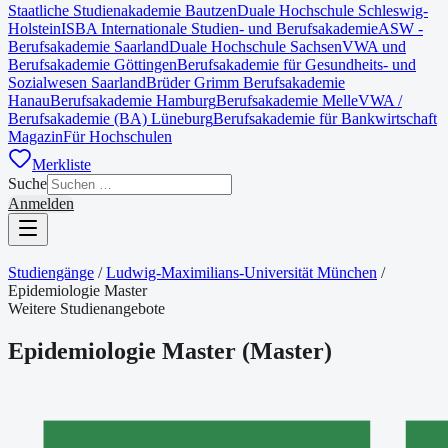
Staatliche Studienakademie Bautzen
Duale Hochschule Schleswig-
Holstein
ISBA Internationale Studien- und Berufsakademie
ASW -
Berufsakademie Saarland
Duale Hochschule Sachsen
VWA und
Berufsakademie Göttingen
Berufsakademie für Gesundheits- und
Sozialwesen Saarland
Brüder Grimm Berufsakademie
Hanau
Berufsakademie Hamburg
Berufsakademie Melle
VWA /
Berufsakademie (BA) Lüneburg
Berufsakademie für Bankwirtschaft
Magazin
Für Hochschulen
Merkliste
Suche
Anmelden
Studiengänge
/
Ludwig-Maximilians-Universität München
/
Epidemiologie Master
Weitere Studienangebote
Epidemiologie Master
(
Master
)