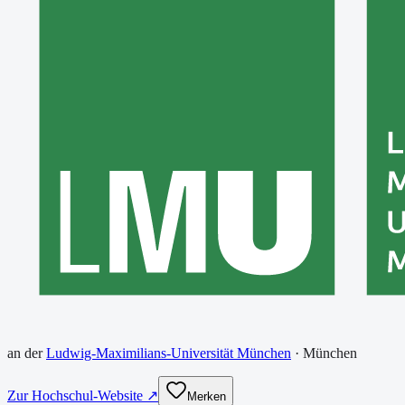
an der
Ludwig-Maximilians-Universität München
·
München
Zur Hochschul-Website ↗
Merken