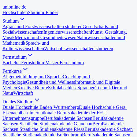
uni
online
.de
Hochschulen
Studium-Finder
Studium
Agrar- und Forstwissenschaften studieren
Gesellschafts- und
Sozialwissenschaften
Ingenieurwissenschaften
Kunst, Gestaltung,
Musik
Medizin und Gesundheitswesen
Naturwissenschaften und
Mathematik
Sprach- und
Kulturwissenschaften
Wirtschaftswissenschaften studieren
Fernstudium
Bachelor Fernstudium
Master Fernstudium
Fernkurse
Allgemeinbildung und Sprache
Coaching und
Psychologie
Gesundheit und Wellness
Informatik und Digitale
Medien
Kreative Berufe
Schulabschluss
Sprachen
Technik
Tier und
Natur
Wirtschaft
Duales Studium
Duale Hochschule Baden-Württemberg
Duale Hochschule Gera-
Eisenach
iba / Internationale Berufsakademie der F+U
Unternehmensgruppe
Berufsakademie Sachsen
Berufsakademie
Sachsen Staatliche Studienakademie Glauchau
Berufsakademie
Sachsen Staatliche Studienakademie Riesa
Berufsakademie Sachsen
Staatliche Studienakademie Breitenbrunn
Berufsakademie Sachsen