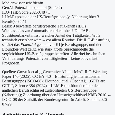
Medienwissenschaftler/in
GenAI-Potenzial:
exponiert (Stufe 2)
ILO-Task-Score 2025
0.48
/ 1
LLM-Exposition der US-Berufsgruppe (γ, Näherung
über 3
Berufe
)
0.75
/ 1
Basis:
9
bewertete berufstypische Tätigkeiten (ILO)
Wie passt das zur Automatisierbarkeit oben?
Die IAB-
Substituierbarkeit misst, welcher Anteil der Tätigkeiten
heute
technisch ersetzbar wäre – vor allem Routine. Die ILO-Einstufung
schätzt das
Potenzial
generativer KI je Berufsgruppe, und der
Eloundou-Wert zeigt, wie stark große Sprachmodelle die
vergleichbare US-Berufsgruppe betreffen. Alle drei beschreiben
Veränderungs-Potenzial von Tätigkeiten – keine Jobverlust-
Prognosen.
Quellen: Gmyrek et al., „Generative AI and Jobs“, ILO Working
Paper 140 (2025), CC BY 4.0 – Einstufung je internationaler
Berufsgruppe (ISCO-08);
Eloundou et al. (OpenAI), „GPTs are
GPTs“, Science 384 (2024) – LLM-Exposition der über den
amtlichen Berufsschlüssel zugeordneten US-Berufsgruppe
(Näherung);
Zuordnung über den Umsteigeschlüssel KldB 2010 ↔
ISCO-08 der Statistik der Bundesagentur für Arbeit.
Stand: 2026-
07-29.