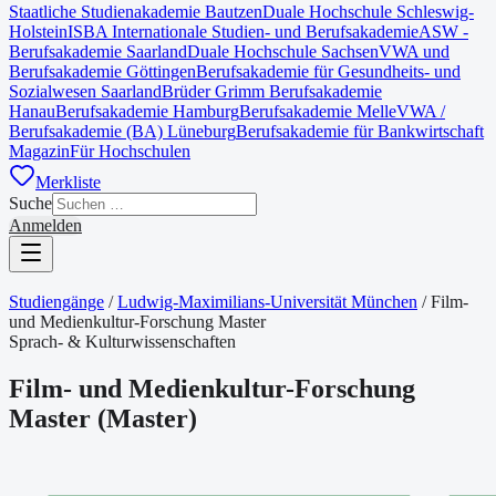
Staatliche Studienakademie Bautzen
Duale Hochschule Schleswig-
Holstein
ISBA Internationale Studien- und Berufsakademie
ASW -
Berufsakademie Saarland
Duale Hochschule Sachsen
VWA und
Berufsakademie Göttingen
Berufsakademie für Gesundheits- und
Sozialwesen Saarland
Brüder Grimm Berufsakademie
Hanau
Berufsakademie Hamburg
Berufsakademie Melle
VWA /
Berufsakademie (BA) Lüneburg
Berufsakademie für Bankwirtschaft
Magazin
Für Hochschulen
Merkliste
Suche
Anmelden
Studiengänge
/
Ludwig-Maximilians-Universität München
/
Film-
und Medienkultur-Forschung Master
Sprach- & Kulturwissenschaften
Film- und Medienkultur-Forschung
Master
(
Master
)