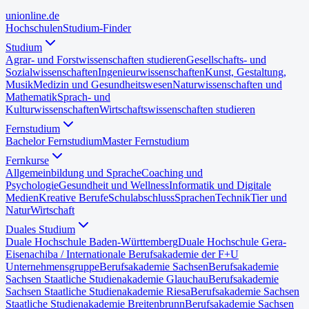
uni
online
.de
Hochschulen
Studium-Finder
Studium
Agrar- und Forstwissenschaften studieren
Gesellschafts- und
Sozialwissenschaften
Ingenieurwissenschaften
Kunst, Gestaltung,
Musik
Medizin und Gesundheitswesen
Naturwissenschaften und
Mathematik
Sprach- und
Kulturwissenschaften
Wirtschaftswissenschaften studieren
Fernstudium
Bachelor Fernstudium
Master Fernstudium
Fernkurse
Allgemeinbildung und Sprache
Coaching und
Psychologie
Gesundheit und Wellness
Informatik und Digitale
Medien
Kreative Berufe
Schulabschluss
Sprachen
Technik
Tier und
Natur
Wirtschaft
Duales Studium
Duale Hochschule Baden-Württemberg
Duale Hochschule Gera-
Eisenach
iba / Internationale Berufsakademie der F+U
Unternehmensgruppe
Berufsakademie Sachsen
Berufsakademie
Sachsen Staatliche Studienakademie Glauchau
Berufsakademie
Sachsen Staatliche Studienakademie Riesa
Berufsakademie Sachsen
Staatliche Studienakademie Breitenbrunn
Berufsakademie Sachsen