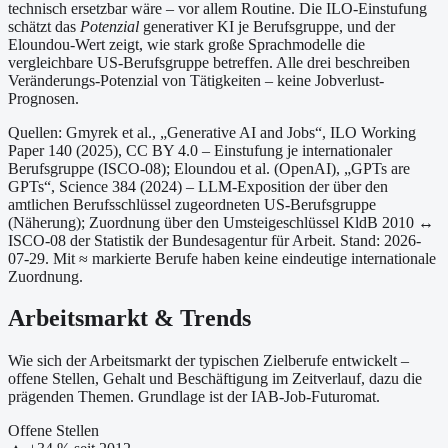
technisch ersetzbar wäre – vor allem Routine. Die ILO-Einstufung
schätzt das
Potenzial
generativer KI je Berufsgruppe, und der
Eloundou-Wert zeigt, wie stark große Sprachmodelle die
vergleichbare US-Berufsgruppe betreffen. Alle drei beschreiben
Veränderungs-Potenzial von Tätigkeiten – keine Jobverlust-
Prognosen.
Quellen: Gmyrek et al., „Generative AI and Jobs“, ILO Working
Paper 140 (2025), CC BY 4.0 – Einstufung je internationaler
Berufsgruppe (ISCO-08);
Eloundou et al. (OpenAI), „GPTs are
GPTs“, Science 384 (2024) – LLM-Exposition der über den
amtlichen Berufsschlüssel zugeordneten US-Berufsgruppe
(Näherung);
Zuordnung über den Umsteigeschlüssel KldB 2010 ↔
ISCO-08 der Statistik der Bundesagentur für Arbeit.
Stand: 2026-
07-29.
Mit ≈ markierte Berufe haben keine eindeutige internationale
Zuordnung.
Arbeitsmarkt & Trends
Wie sich der Arbeitsmarkt der typischen Zielberufe entwickelt –
offene Stellen, Gehalt und Beschäftigung im Zeitverlauf, dazu die
prägenden Themen. Grundlage ist der IAB-Job-Futuromat.
Offene Stellen