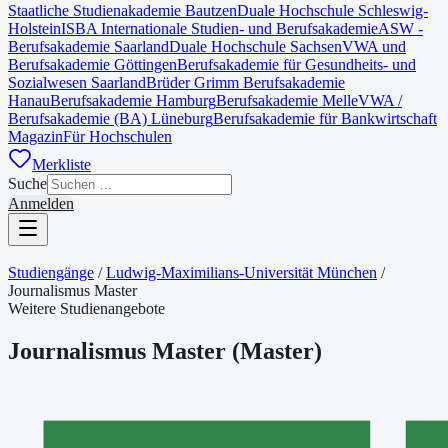
Staatliche Studienakademie Bautzen
Duale Hochschule Schleswig-
Holstein
ISBA Internationale Studien- und Berufsakademie
ASW -
Berufsakademie Saarland
Duale Hochschule Sachsen
VWA und
Berufsakademie Göttingen
Berufsakademie für Gesundheits- und
Sozialwesen Saarland
Brüder Grimm Berufsakademie
Hanau
Berufsakademie Hamburg
Berufsakademie Melle
VWA /
Berufsakademie (BA) Lüneburg
Berufsakademie für Bankwirtschaft
Magazin
Für Hochschulen
Merkliste
Suche
Anmelden
Studiengänge
/
Ludwig-Maximilians-Universität München
/
Journalismus Master
Weitere Studienangebote
Journalismus Master
(
Master
)