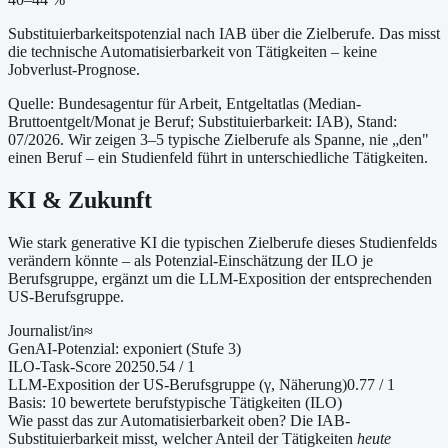
Substituierbarkeitspotenzial nach IAB über die Zielberufe. Das misst
die technische Automatisierbarkeit von Tätigkeiten – keine
Jobverlust-Prognose.
Quelle: Bundesagentur für Arbeit, Entgeltatlas (Median-
Bruttoentgelt/Monat je Beruf
; Substituierbarkeit: IAB
)
, Stand:
07/2026
. Wir zeigen 3–5 typische Zielberufe als Spanne, nie „den"
einen Beruf – ein Studienfeld führt in unterschiedliche Tätigkeiten.
KI & Zukunft
Wie stark generative KI die typischen Zielberufe dieses Studienfelds
verändern könnte – als Potenzial-Einschätzung der ILO je
Berufsgruppe, ergänzt um die LLM-Exposition der entsprechenden
US-Berufsgruppe.
Journalist/in
≈
GenAI-Potenzial:
exponiert (Stufe 3)
ILO-Task-Score 2025
0.54
/ 1
LLM-Exposition der US-Berufsgruppe (γ, Näherung
)
0.77
/ 1
Basis:
10
bewertete berufstypische Tätigkeiten (ILO)
Wie passt das zur Automatisierbarkeit oben?
Die IAB-
Substituierbarkeit misst, welcher Anteil der Tätigkeiten
heute