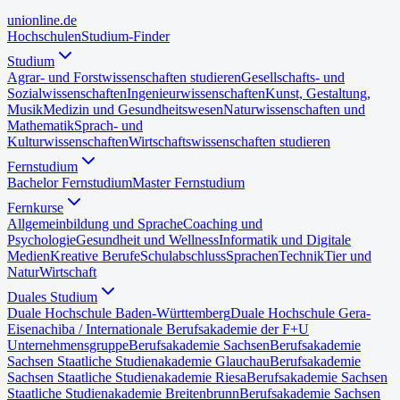
uni
online
.de
Hochschulen
Studium-Finder
Studium
Agrar- und Forstwissenschaften studieren
Gesellschafts- und
Sozialwissenschaften
Ingenieurwissenschaften
Kunst, Gestaltung,
Musik
Medizin und Gesundheitswesen
Naturwissenschaften und
Mathematik
Sprach- und
Kulturwissenschaften
Wirtschaftswissenschaften studieren
Fernstudium
Bachelor Fernstudium
Master Fernstudium
Fernkurse
Allgemeinbildung und Sprache
Coaching und
Psychologie
Gesundheit und Wellness
Informatik und Digitale
Medien
Kreative Berufe
Schulabschluss
Sprachen
Technik
Tier und
Natur
Wirtschaft
Duales Studium
Duale Hochschule Baden-Württemberg
Duale Hochschule Gera-
Eisenach
iba / Internationale Berufsakademie der F+U
Unternehmensgruppe
Berufsakademie Sachsen
Berufsakademie
Sachsen Staatliche Studienakademie Glauchau
Berufsakademie
Sachsen Staatliche Studienakademie Riesa
Berufsakademie Sachsen
Staatliche Studienakademie Breitenbrunn
Berufsakademie Sachsen