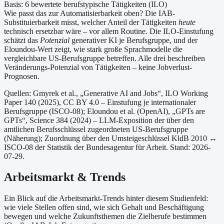
Basis:
6
bewertete berufstypische Tätigkeiten (ILO)
Wie passt das zur Automatisierbarkeit oben?
Die IAB-
Substituierbarkeit misst, welcher Anteil der Tätigkeiten
heute
technisch ersetzbar wäre – vor allem Routine. Die ILO-Einstufung
schätzt das
Potenzial
generativer KI je Berufsgruppe, und der
Eloundou-Wert zeigt, wie stark große Sprachmodelle die
vergleichbare US-Berufsgruppe betreffen. Alle drei beschreiben
Veränderungs-Potenzial von Tätigkeiten – keine Jobverlust-
Prognosen.
Quellen: Gmyrek et al., „Generative AI and Jobs“, ILO Working
Paper 140 (2025), CC BY 4.0 – Einstufung je internationaler
Berufsgruppe (ISCO-08);
Eloundou et al. (OpenAI), „GPTs are
GPTs“, Science 384 (2024) – LLM-Exposition der über den
amtlichen Berufsschlüssel zugeordneten US-Berufsgruppe
(Näherung);
Zuordnung über den Umsteigeschlüssel KldB 2010 ↔
ISCO-08 der Statistik der Bundesagentur für Arbeit.
Stand: 2026-
07-29.
Arbeitsmarkt & Trends
Ein Blick auf die Arbeitsmarkt-Trends hinter diesem Studienfeld:
wie viele Stellen offen sind, wie sich Gehalt und Beschäftigung
bewegen und welche Zukunftsthemen die Zielberufe bestimmen