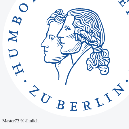
Master
73
% ähnlich