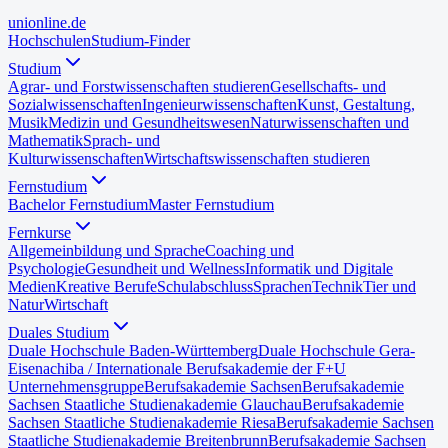
uni
online
.de
Hochschulen
Studium-Finder
Studium
Agrar- und Forstwissenschaften studieren
Gesellschafts- und
Sozialwissenschaften
Ingenieurwissenschaften
Kunst, Gestaltung,
Musik
Medizin und Gesundheitswesen
Naturwissenschaften und
Mathematik
Sprach- und
Kulturwissenschaften
Wirtschaftswissenschaften studieren
Fernstudium
Bachelor Fernstudium
Master Fernstudium
Fernkurse
Allgemeinbildung und Sprache
Coaching und
Psychologie
Gesundheit und Wellness
Informatik und Digitale
Medien
Kreative Berufe
Schulabschluss
Sprachen
Technik
Tier und
Natur
Wirtschaft
Duales Studium
Duale Hochschule Baden-Württemberg
Duale Hochschule Gera-
Eisenach
iba / Internationale Berufsakademie der F+U
Unternehmensgruppe
Berufsakademie Sachsen
Berufsakademie
Sachsen Staatliche Studienakademie Glauchau
Berufsakademie
Sachsen Staatliche Studienakademie Riesa
Berufsakademie Sachsen
Staatliche Studienakademie Breitenbrunn
Berufsakademie Sachsen