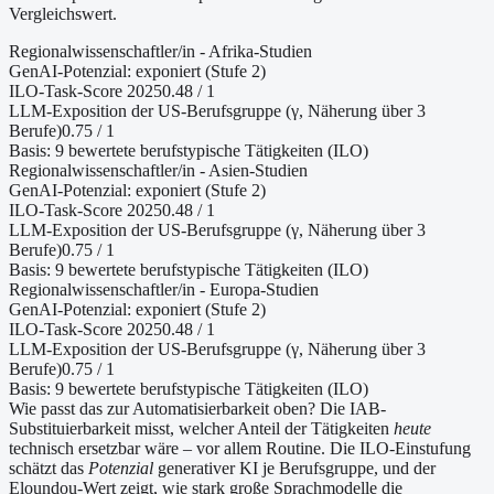
Vergleichswert.
Regionalwissenschaftler/in - Afrika-Studien
GenAI-Potenzial:
exponiert (Stufe 2)
ILO-Task-Score 2025
0.48
/ 1
LLM-Exposition der US-Berufsgruppe (γ, Näherung
über 3
Berufe
)
0.75
/ 1
Basis:
9
bewertete berufstypische Tätigkeiten (ILO)
Regionalwissenschaftler/in - Asien-Studien
GenAI-Potenzial:
exponiert (Stufe 2)
ILO-Task-Score 2025
0.48
/ 1
LLM-Exposition der US-Berufsgruppe (γ, Näherung
über 3
Berufe
)
0.75
/ 1
Basis:
9
bewertete berufstypische Tätigkeiten (ILO)
Regionalwissenschaftler/in - Europa-Studien
GenAI-Potenzial:
exponiert (Stufe 2)
ILO-Task-Score 2025
0.48
/ 1
LLM-Exposition der US-Berufsgruppe (γ, Näherung
über 3
Berufe
)
0.75
/ 1
Basis:
9
bewertete berufstypische Tätigkeiten (ILO)
Wie passt das zur Automatisierbarkeit oben?
Die IAB-
Substituierbarkeit misst, welcher Anteil der Tätigkeiten
heute
technisch ersetzbar wäre – vor allem Routine. Die ILO-Einstufung
schätzt das
Potenzial
generativer KI je Berufsgruppe, und der
Eloundou-Wert zeigt, wie stark große Sprachmodelle die