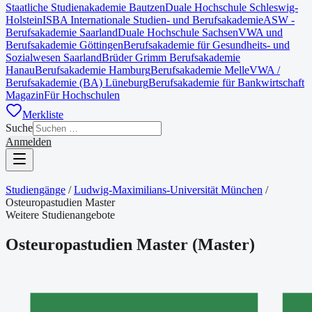
Staatliche Studienakademie Bautzen
Duale Hochschule Schleswig-
Holstein
ISBA Internationale Studien- und Berufsakademie
ASW -
Berufsakademie Saarland
Duale Hochschule Sachsen
VWA und
Berufsakademie Göttingen
Berufsakademie für Gesundheits- und
Sozialwesen Saarland
Brüder Grimm Berufsakademie
Hanau
Berufsakademie Hamburg
Berufsakademie Melle
VWA /
Berufsakademie (BA) Lüneburg
Berufsakademie für Bankwirtschaft
Magazin
Für Hochschulen
Merkliste
Suche
Anmelden
Studiengänge
/
Ludwig-Maximilians-Universität München
/
Osteuropastudien Master
Weitere Studienangebote
Osteuropastudien Master
(
Master
)