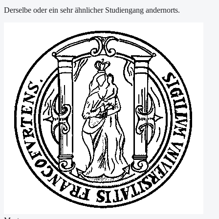
Derselbe oder ein sehr ähnlicher Studiengang andernorts.