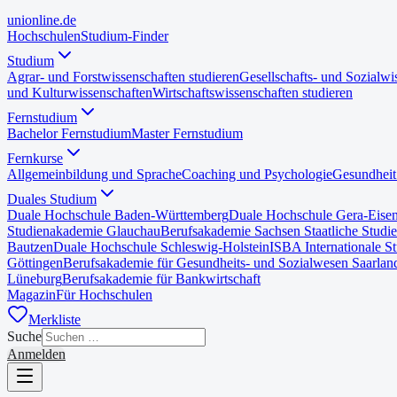
uni
online
.de
Hochschulen
Studium-Finder
Studium
Agrar- und Forstwissenschaften studieren
Gesellschafts- und Sozialwi
und Kulturwissenschaften
Wirtschaftswissenschaften studieren
Fernstudium
Bachelor Fernstudium
Master Fernstudium
Fernkurse
Allgemeinbildung und Sprache
Coaching und Psychologie
Gesundheit
Duales Studium
Duale Hochschule Baden-Württemberg
Duale Hochschule Gera-Eise
Studienakademie Glauchau
Berufsakademie Sachsen Staatliche Studi
Bautzen
Duale Hochschule Schleswig-Holstein
ISBA Internationale S
Göttingen
Berufsakademie für Gesundheits- und Sozialwesen Saarlan
Lüneburg
Berufsakademie für Bankwirtschaft
Magazin
Für Hochschulen
Merkliste
Suche
Anmelden