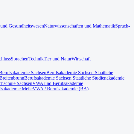
 und Gesundheitswesen
Naturwissenschaften und Mathematik
Sprach-
chluss
Sprachen
Technik
Tier und Natur
Wirtschaft
Berufsakademie Sachsen
Berufsakademie Sachsen Staatliche
Breitenbrunn
Berufsakademie Sachsen Staatliche Studienakademie
hschule Sachsen
VWA und Berufsakademie
fsakademie Melle
VWA / Berufsakademie (BA)