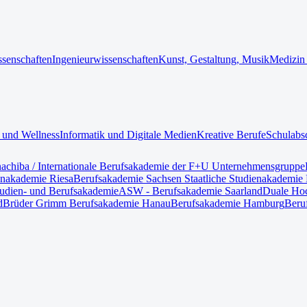
ssenschaften
Ingenieurwissenschaften
Kunst, Gestaltung, Musik
Medizin
 und Wellness
Informatik und Digitale Medien
Kreative Berufe
Schulabs
nach
iba / Internationale Berufsakademie der F+U Unternehmensgruppe
enakademie Riesa
Berufsakademie Sachsen Staatliche Studienakademie 
tudien- und Berufsakademie
ASW - Berufsakademie Saarland
Duale Hoc
d
Brüder Grimm Berufsakademie Hanau
Berufsakademie Hamburg
Beru