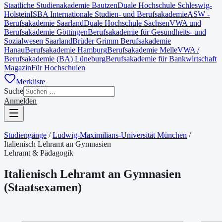
Staatliche Studienakademie Bautzen
Duale Hochschule Schleswig-
Holstein
ISBA Internationale Studien- und Berufsakademie
ASW -
Berufsakademie Saarland
Duale Hochschule Sachsen
VWA und
Berufsakademie Göttingen
Berufsakademie für Gesundheits- und
Sozialwesen Saarland
Brüder Grimm Berufsakademie
Hanau
Berufsakademie Hamburg
Berufsakademie Melle
VWA /
Berufsakademie (BA) Lüneburg
Berufsakademie für Bankwirtschaft
Magazin
Für Hochschulen
Merkliste
Suche
Anmelden
Studiengänge
/
Ludwig-Maximilians-Universität München
/
Italienisch Lehramt an Gymnasien
Lehramt & Pädagogik
Italienisch Lehramt an Gymnasien
(
Staatsexamen
)