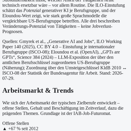
technisch ersetzbar wäre – vor allem Routine. Die ILO-Einstufung
schätzt das
Potenzial
generativer KI je Berufsgruppe, und der
Eloundou-Wert zeigt, wie stark große Sprachmodelle die
vergleichbare US-Berufsgruppe betreffen. Alle drei beschreiben
Veränderungs-Potenzial von Tätigkeiten – keine Jobverlust-
Prognosen.
Quellen: Gmyrek et al., „Generative AI and Jobs“, ILO Working
Paper 140 (2025), CC BY 4.0 – Einstufung je internationaler
Berufsgruppe (ISCO-08);
Eloundou et al. (OpenAI), „GPTs are
GPTs“, Science 384 (2024) – LLM-Exposition der über den
amtlichen Berufsschlüssel zugeordneten US-Berufsgruppe
(Näherung);
Zuordnung über den Umsteigeschlüssel KldB 2010 ↔
ISCO-08 der Statistik der Bundesagentur für Arbeit.
Stand: 2026-
07-29.
Arbeitsmarkt & Trends
Wie sich der Arbeitsmarkt der typischen Zielberufe entwickelt –
offene Stellen, Gehalt und Beschäftigung im Zeitverlauf, dazu die
prägenden Themen. Grundlage ist der IAB-Job-Futuromat.
Offene Stellen
▲
+
67
% seit
2012