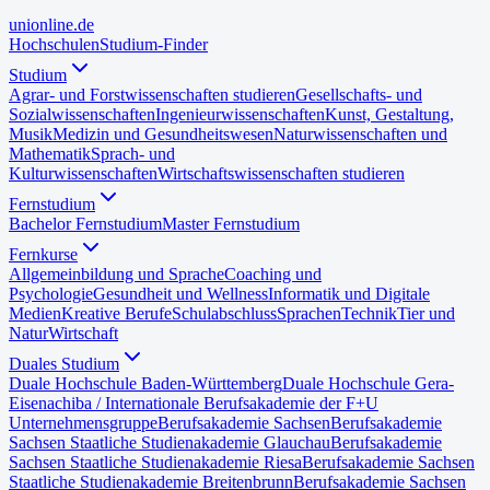
uni
online
.de
Hochschulen
Studium-Finder
Studium
Agrar- und Forstwissenschaften studieren
Gesellschafts- und
Sozialwissenschaften
Ingenieurwissenschaften
Kunst, Gestaltung,
Musik
Medizin und Gesundheitswesen
Naturwissenschaften und
Mathematik
Sprach- und
Kulturwissenschaften
Wirtschaftswissenschaften studieren
Fernstudium
Bachelor Fernstudium
Master Fernstudium
Fernkurse
Allgemeinbildung und Sprache
Coaching und
Psychologie
Gesundheit und Wellness
Informatik und Digitale
Medien
Kreative Berufe
Schulabschluss
Sprachen
Technik
Tier und
Natur
Wirtschaft
Duales Studium
Duale Hochschule Baden-Württemberg
Duale Hochschule Gera-
Eisenach
iba / Internationale Berufsakademie der F+U
Unternehmensgruppe
Berufsakademie Sachsen
Berufsakademie
Sachsen Staatliche Studienakademie Glauchau
Berufsakademie
Sachsen Staatliche Studienakademie Riesa
Berufsakademie Sachsen
Staatliche Studienakademie Breitenbrunn
Berufsakademie Sachsen