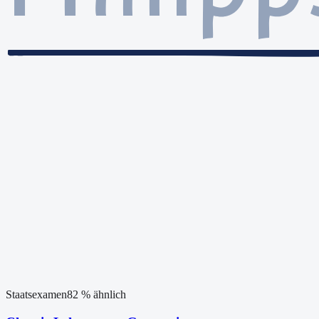
Staatsexamen
82
% ähnlich