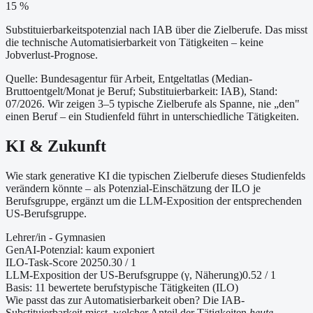
15 %
Substituierbarkeitspotenzial nach IAB über die Zielberufe. Das misst
die technische Automatisierbarkeit von Tätigkeiten – keine
Jobverlust-Prognose.
Quelle: Bundesagentur für Arbeit, Entgeltatlas (Median-
Bruttoentgelt/Monat je Beruf
; Substituierbarkeit: IAB
)
, Stand:
07/2026
. Wir zeigen 3–5 typische Zielberufe als Spanne, nie „den"
einen Beruf – ein Studienfeld führt in unterschiedliche Tätigkeiten.
KI & Zukunft
Wie stark generative KI die typischen Zielberufe dieses Studienfelds
verändern könnte – als Potenzial-Einschätzung der ILO je
Berufsgruppe, ergänzt um die LLM-Exposition der entsprechenden
US-Berufsgruppe.
Lehrer/in - Gymnasien
GenAI-Potenzial:
kaum exponiert
ILO-Task-Score 2025
0.30
/ 1
LLM-Exposition der US-Berufsgruppe (γ, Näherung
)
0.52
/ 1
Basis:
11
bewertete berufstypische Tätigkeiten (ILO)
Wie passt das zur Automatisierbarkeit oben?
Die IAB-
Substituierbarkeit misst, welcher Anteil der Tätigkeiten
heute