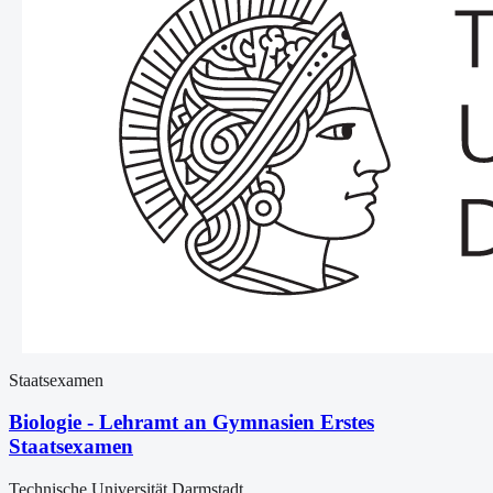
Staatsexamen
Biologie - Lehramt an Gymnasien Erstes
Staatsexamen
Technische Universität Darmstadt