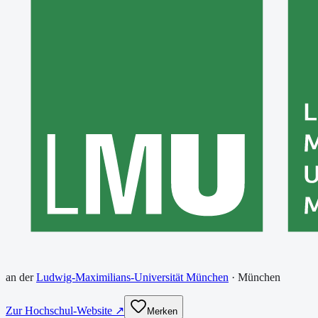
an der
Ludwig-Maximilians-Universität München
·
München
Zur Hochschul-Website ↗
Merken