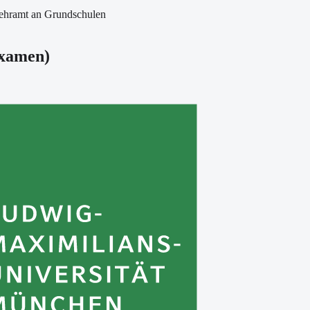
ehramt an Grundschulen
examen
)