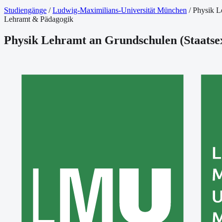
Studiengänge
/
Ludwig-Maximilians-Universität München
/
Physik L
Lehramt & Pädagogik
Physik Lehramt an Grundschulen
(
Staats