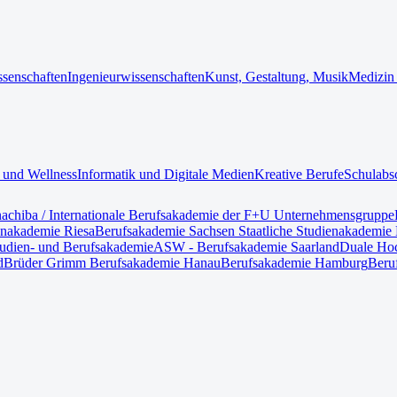
ssenschaften
Ingenieurwissenschaften
Kunst, Gestaltung, Musik
Medizin
 und Wellness
Informatik und Digitale Medien
Kreative Berufe
Schulabs
nach
iba / Internationale Berufsakademie der F+U Unternehmensgruppe
enakademie Riesa
Berufsakademie Sachsen Staatliche Studienakademie 
tudien- und Berufsakademie
ASW - Berufsakademie Saarland
Duale Hoc
d
Brüder Grimm Berufsakademie Hanau
Berufsakademie Hamburg
Beru