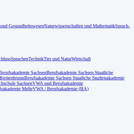
 und Gesundheitswesen
Naturwissenschaften und Mathematik
Sprach-
chluss
Sprachen
Technik
Tier und Natur
Wirtschaft
Berufsakademie Sachsen
Berufsakademie Sachsen Staatliche
Breitenbrunn
Berufsakademie Sachsen Staatliche Studienakademie
hschule Sachsen
VWA und Berufsakademie
fsakademie Melle
VWA / Berufsakademie (BA)