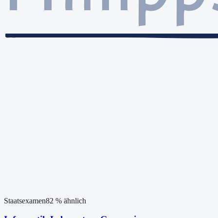
Staatsexamen
82
% ähnlich