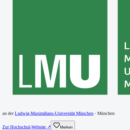
an der
Ludwig-Maximilians-Universität München
·
München
Zur Hochschul-Website ↗
Merken