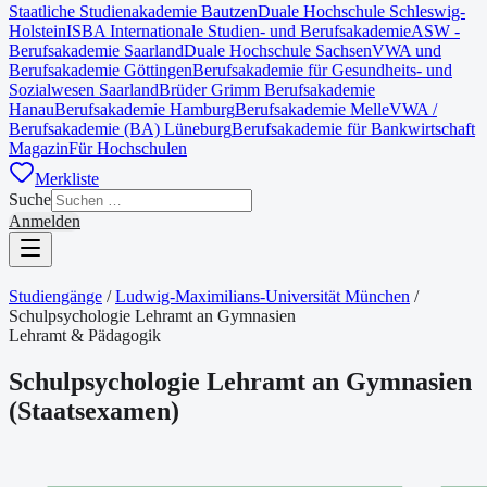
Staatliche Studienakademie Bautzen
Duale Hochschule Schleswig-
Holstein
ISBA Internationale Studien- und Berufsakademie
ASW -
Berufsakademie Saarland
Duale Hochschule Sachsen
VWA und
Berufsakademie Göttingen
Berufsakademie für Gesundheits- und
Sozialwesen Saarland
Brüder Grimm Berufsakademie
Hanau
Berufsakademie Hamburg
Berufsakademie Melle
VWA /
Berufsakademie (BA) Lüneburg
Berufsakademie für Bankwirtschaft
Magazin
Für Hochschulen
Merkliste
Suche
Anmelden
Studiengänge
/
Ludwig-Maximilians-Universität München
/
Schulpsychologie Lehramt an Gymnasien
Lehramt & Pädagogik
Schulpsychologie Lehramt an Gymnasien
(
Staatsexamen
)