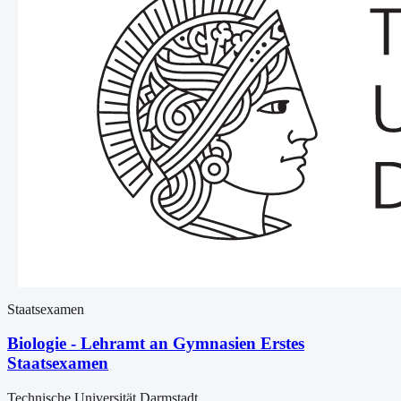
Staatsexamen
Biologie - Lehramt an Gymnasien Erstes
Staatsexamen
Technische Universität Darmstadt