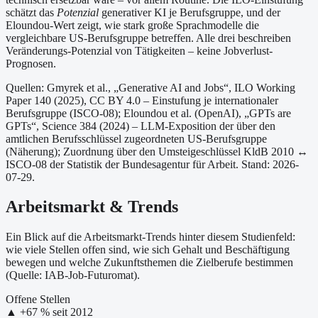
schätzt das
Potenzial
generativer KI je Berufsgruppe, und der
Eloundou-Wert zeigt, wie stark große Sprachmodelle die
vergleichbare US-Berufsgruppe betreffen. Alle drei beschreiben
Veränderungs-Potenzial von Tätigkeiten – keine Jobverlust-
Prognosen.
Quellen: Gmyrek et al., „Generative AI and Jobs“, ILO Working
Paper 140 (2025), CC BY 4.0 – Einstufung je internationaler
Berufsgruppe (ISCO-08);
Eloundou et al. (OpenAI), „GPTs are
GPTs“, Science 384 (2024) – LLM-Exposition der über den
amtlichen Berufsschlüssel zugeordneten US-Berufsgruppe
(Näherung);
Zuordnung über den Umsteigeschlüssel KldB 2010 ↔
ISCO-08 der Statistik der Bundesagentur für Arbeit.
Stand: 2026-
07-29.
Arbeitsmarkt & Trends
Ein Blick auf die Arbeitsmarkt-Trends hinter diesem Studienfeld:
wie viele Stellen offen sind, wie sich Gehalt und Beschäftigung
bewegen und welche Zukunftsthemen die Zielberufe bestimmen
(Quelle: IAB-Job-Futuromat).
Offene Stellen
▲
+
67
% seit
2012