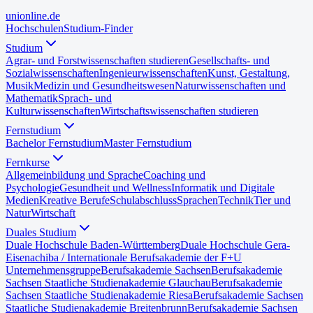
uni
online
.de
Hochschulen
Studium-Finder
Studium
Agrar- und Forstwissenschaften studieren
Gesellschafts- und
Sozialwissenschaften
Ingenieurwissenschaften
Kunst, Gestaltung,
Musik
Medizin und Gesundheitswesen
Naturwissenschaften und
Mathematik
Sprach- und
Kulturwissenschaften
Wirtschaftswissenschaften studieren
Fernstudium
Bachelor Fernstudium
Master Fernstudium
Fernkurse
Allgemeinbildung und Sprache
Coaching und
Psychologie
Gesundheit und Wellness
Informatik und Digitale
Medien
Kreative Berufe
Schulabschluss
Sprachen
Technik
Tier und
Natur
Wirtschaft
Duales Studium
Duale Hochschule Baden-Württemberg
Duale Hochschule Gera-
Eisenach
iba / Internationale Berufsakademie der F+U
Unternehmensgruppe
Berufsakademie Sachsen
Berufsakademie
Sachsen Staatliche Studienakademie Glauchau
Berufsakademie
Sachsen Staatliche Studienakademie Riesa
Berufsakademie Sachsen
Staatliche Studienakademie Breitenbrunn
Berufsakademie Sachsen