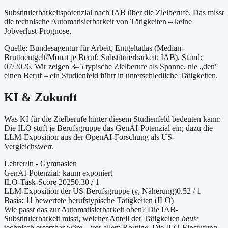
Substituierbarkeitspotenzial nach IAB über die Zielberufe. Das misst
die technische Automatisierbarkeit von Tätigkeiten – keine
Jobverlust-Prognose.
Quelle: Bundesagentur für Arbeit, Entgeltatlas (Median-
Bruttoentgelt/Monat je Beruf
; Substituierbarkeit: IAB
)
, Stand:
07/2026
. Wir zeigen 3–5 typische Zielberufe als Spanne, nie „den"
einen Beruf – ein Studienfeld führt in unterschiedliche Tätigkeiten.
KI & Zukunft
Was KI für die Zielberufe hinter diesem Studienfeld bedeuten kann:
Die ILO stuft je Berufsgruppe das GenAI-Potenzial ein; dazu die
LLM-Exposition aus der OpenAI-Forschung als US-
Vergleichswert.
Lehrer/in - Gymnasien
GenAI-Potenzial:
kaum exponiert
ILO-Task-Score 2025
0.30
/ 1
LLM-Exposition der US-Berufsgruppe (γ, Näherung
)
0.52
/ 1
Basis:
11
bewertete berufstypische Tätigkeiten (ILO)
Wie passt das zur Automatisierbarkeit oben?
Die IAB-
Substituierbarkeit misst, welcher Anteil der Tätigkeiten
heute
technisch ersetzbar wäre – vor allem Routine. Die ILO-Einstufung