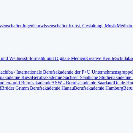
ssenschaften
Ingenieurwissenschaften
Kunst, Gestaltung, Musik
Medizin
 und Wellness
Informatik und Digitale Medien
Kreative Berufe
Schulabs
nach
iba / Internationale Berufsakademie der F+U Unternehmensgruppe
enakademie Riesa
Berufsakademie Sachsen Staatliche Studienakademie 
tudien- und Berufsakademie
ASW - Berufsakademie Saarland
Duale Hoc
d
Brüder Grimm Berufsakademie Hanau
Berufsakademie Hamburg
Beru