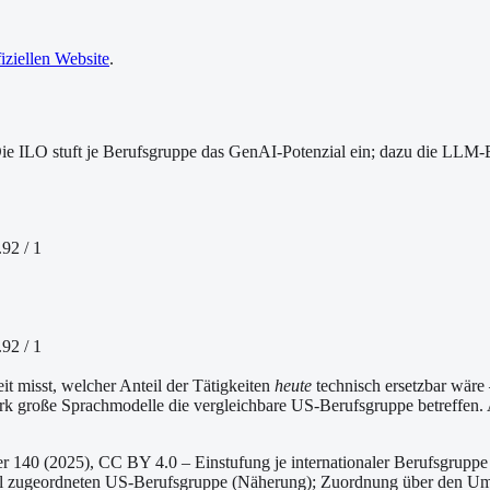
fiziellen Website
.
 Die ILO stuft je Berufsgruppe das GenAI-Potenzial ein; dazu die LLM
.92
/ 1
.92
/ 1
it misst, welcher Anteil der Tätigkeiten
heute
technisch ersetzbar wäre
ark große Sprachmodelle die vergleichbare US-Berufsgruppe betreffen. 
r 140 (2025), CC BY 4.0 – Einstufung je internationaler Berufsgrupp
el zugeordneten US-Berufsgruppe (Näherung);
Zuordnung über den Ums