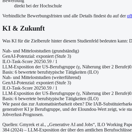
Bewerbung
direkt bei der Hochschule
Verbindliche Bewerbungsfristen und alle Details findest du auf der
of
KI & Zukunft
Was KI für die Zielberufe hinter diesem Studienfeld bedeuten kann:
Nah- und Mitteloststudien (grundständig)
GenAI-Potenzial:
exponiert (Stufe 3)
ILO-Task-Score 2025
0.59
/ 1
LLM-Exposition der US-Berufsgruppe (γ, Näherung
über 2 Berufe
)
0
Basis:
6
bewertete berufstypische Tätigkeiten (ILO)
Nah- und Mitteloststudien (weiterführend)
GenAI-Potenzial:
exponiert (Stufe 3)
ILO-Task-Score 2025
0.59
/ 1
LLM-Exposition der US-Berufsgruppe (γ, Näherung
über 2 Berufe
)
0
Basis:
6
bewertete berufstypische Tätigkeiten (ILO)
Wie passt das zur Automatisierbarkeit oben?
Die IAB-Substituierbarke
generativer KI je Berufsgruppe, und der Eloundou-Wert zeigt, wie st
Jobverlust-Prognosen.
Quellen: Gmyrek et al., „Generative AI and Jobs“, ILO Working Pape
384 (2024) – LLM-Exposition der über den amtlichen Berufsschlüss