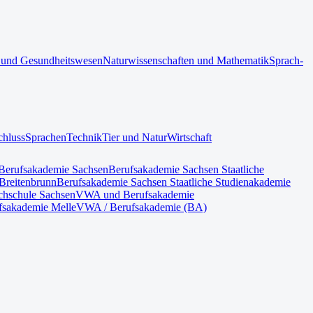
 und Gesundheitswesen
Naturwissenschaften und Mathematik
Sprach-
chluss
Sprachen
Technik
Tier und Natur
Wirtschaft
Berufsakademie Sachsen
Berufsakademie Sachsen Staatliche
Breitenbrunn
Berufsakademie Sachsen Staatliche Studienakademie
hschule Sachsen
VWA und Berufsakademie
fsakademie Melle
VWA / Berufsakademie (BA)