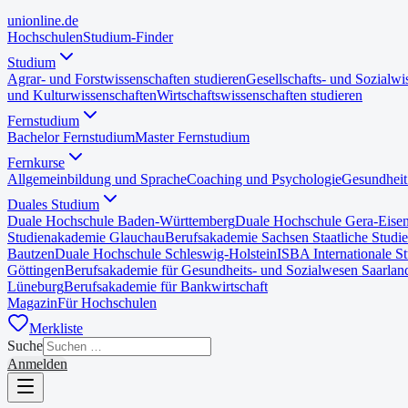
uni
online
.de
Hochschulen
Studium-Finder
Studium
Agrar- und Forstwissenschaften studieren
Gesellschafts- und Sozialwi
und Kulturwissenschaften
Wirtschaftswissenschaften studieren
Fernstudium
Bachelor Fernstudium
Master Fernstudium
Fernkurse
Allgemeinbildung und Sprache
Coaching und Psychologie
Gesundheit
Duales Studium
Duale Hochschule Baden-Württemberg
Duale Hochschule Gera-Eise
Studienakademie Glauchau
Berufsakademie Sachsen Staatliche Studi
Bautzen
Duale Hochschule Schleswig-Holstein
ISBA Internationale S
Göttingen
Berufsakademie für Gesundheits- und Sozialwesen Saarlan
Lüneburg
Berufsakademie für Bankwirtschaft
Magazin
Für Hochschulen
Merkliste
Suche
Anmelden