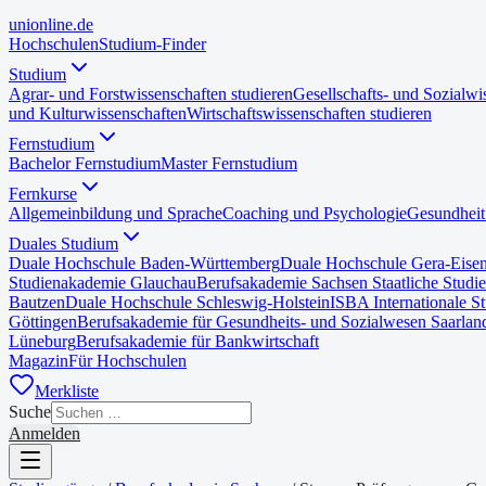
uni
online
.de
Hochschulen
Studium-Finder
Studium
Agrar- und Forstwissenschaften studieren
Gesellschafts- und Sozialwi
und Kulturwissenschaften
Wirtschaftswissenschaften studieren
Fernstudium
Bachelor Fernstudium
Master Fernstudium
Fernkurse
Allgemeinbildung und Sprache
Coaching und Psychologie
Gesundheit
Duales Studium
Duale Hochschule Baden-Württemberg
Duale Hochschule Gera-Eise
Studienakademie Glauchau
Berufsakademie Sachsen Staatliche Studi
Bautzen
Duale Hochschule Schleswig-Holstein
ISBA Internationale S
Göttingen
Berufsakademie für Gesundheits- und Sozialwesen Saarlan
Lüneburg
Berufsakademie für Bankwirtschaft
Magazin
Für Hochschulen
Merkliste
Suche
Anmelden