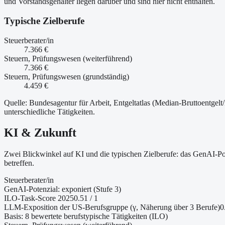
und Vorstandsgehälter liegen darüber und sind hier nicht enthalten.
Typische Zielberufe
Steuerberater/in
7.366 €
Steuern, Prüfungswesen (weiterführend)
7.366 €
Steuern, Prüfungswesen (grundständig)
4.459 €
Quelle: Bundesagentur für Arbeit, Entgeltatlas (Median-Bruttoentgelt
unterschiedliche Tätigkeiten.
KI & Zukunft
Zwei Blickwinkel auf KI und die typischen Zielberufe: das GenAI-Po
betreffen.
Steuerberater/in
GenAI-Potenzial:
exponiert (Stufe 3)
ILO-Task-Score 2025
0.51
/ 1
LLM-Exposition der US-Berufsgruppe (γ, Näherung
über 3 Berufe
)
0
Basis:
8
bewertete berufstypische Tätigkeiten (ILO)