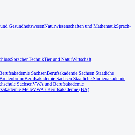
 und Gesundheitswesen
Naturwissenschaften und Mathematik
Sprach-
chluss
Sprachen
Technik
Tier und Natur
Wirtschaft
Berufsakademie Sachsen
Berufsakademie Sachsen Staatliche
Breitenbrunn
Berufsakademie Sachsen Staatliche Studienakademie
hschule Sachsen
VWA und Berufsakademie
fsakademie Melle
VWA / Berufsakademie (BA)