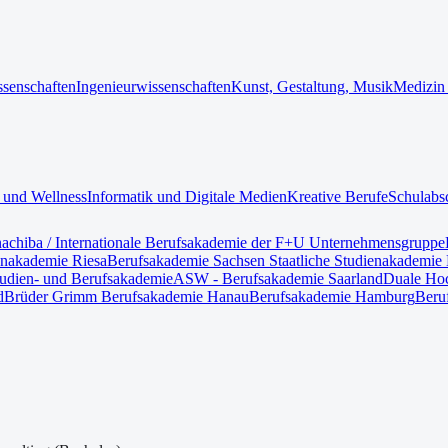
ssenschaften
Ingenieurwissenschaften
Kunst, Gestaltung, Musik
Medizin
 und Wellness
Informatik und Digitale Medien
Kreative Berufe
Schulabs
nach
iba / Internationale Berufsakademie der F+U Unternehmensgruppe
enakademie Riesa
Berufsakademie Sachsen Staatliche Studienakademie 
tudien- und Berufsakademie
ASW - Berufsakademie Saarland
Duale Hoc
d
Brüder Grimm Berufsakademie Hanau
Berufsakademie Hamburg
Beru