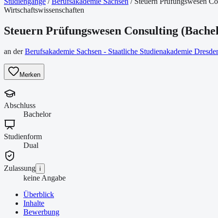
Studiengänge
/
Berufsakademie Sachsen
/
Steuern Prüfungswesen Con
Wirtschaftswissenschaften
Steuern Prüfungswesen Consulting (Bachel
an der
Berufsakademie Sachsen - Staatliche Studienakademie Dresde
Merken
Abschluss
Bachelor
Studienform
Dual
Zulassung
i
keine Angabe
Überblick
Inhalte
Bewerbung