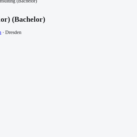
sulting (Bachelor)
or)
(
Bachelor
)
n
·
Dresden