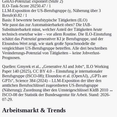
GenAI-Potenzial:
exponiert (Stufe 2)
ILO-Task-Score 2025
0.47
/ 1
LLM-Exposition der US-Berufsgruppe (γ, Näherung
über 3
Berufe
)
0.82
/ 1
Basis:
8
bewertete berufstypische Tätigkeiten (ILO)
Wie passt das zur Automatisierbarkeit oben?
Die IAB-
Substituierbarkeit misst, welcher Anteil der Tätigkeiten
heute
technisch ersetzbar wäre – vor allem Routine. Die ILO-Einstufung
schätzt das
Potenzial
generativer KI je Berufsgruppe, und der
Eloundou-Wert zeigt, wie stark große Sprachmodelle die
vergleichbare US-Berufsgruppe betreffen. Alle drei beschreiben
Veränderungs-Potenzial von Tätigkeiten – keine Jobverlust-
Prognosen.
Quellen: Gmyrek et al., „Generative AI and Jobs“, ILO Working
Paper 140 (2025), CC BY 4.0 – Einstufung je internationaler
Berufsgruppe (ISCO-08);
Eloundou et al. (OpenAI), „GPTs are
GPTs“, Science 384 (2024) – LLM-Exposition der über den
amtlichen Berufsschlüssel zugeordneten US-Berufsgruppe
(Näherung);
Zuordnung über den Umsteigeschlüssel KldB 2010 ↔
ISCO-08 der Statistik der Bundesagentur für Arbeit.
Stand: 2026-
07-29.
Arbeitsmarkt & Trends