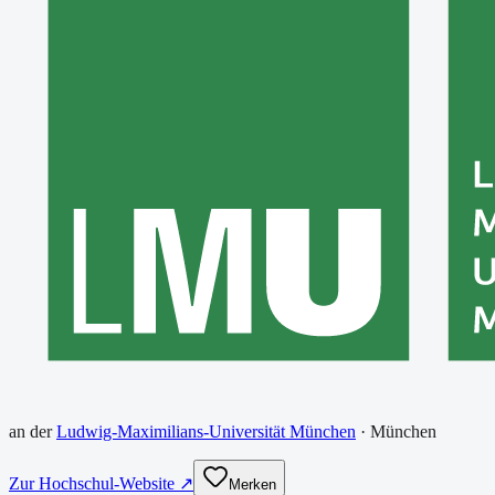
an der
Ludwig-Maximilians-Universität München
·
München
Zur Hochschul-Website ↗
Merken