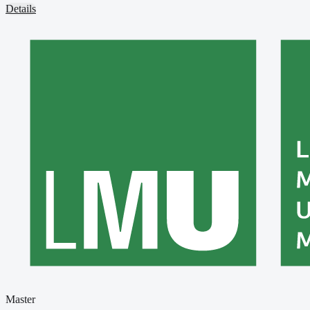
Details
Master