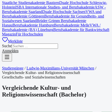
Staatliche Studienakademie Bautzen
Duale Hochschule Schleswig-
Holstein
ISBA Internationale Studien- und Berufsakademie
ASW -
Berufsakademie Saarland
Duale Hochschule Sachsen
VWA und
Berufsakademie Göttingen
Berufsakademie für Gesundheits- und
Sozialwesen Saarland
Brüder Grimm Berufsakademie
Hanau
Berufsakademie Hamburg
Berufsakademie Melle
VWA /
Berufsakademie (BA) Lüneburg
Berufsakademie für Bankwirtschaft
Magazin
Für Hochschulen
Merkliste
Suche
Anmelden
Studiengänge
/
Ludwig-Maximilians-Universität München
/
Vergleichende Kultur- und Religionswissenschaft
Gesellschafts- und Sozialwissenschaften
Vergleichende Kultur- und
Religionswissenschaft
(
Bachelor
)