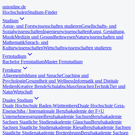
uni
online
.de
Hochschulen
Studium-Finder
Studium
Agrar- und Forstwissenschaften studieren
Gesellschafts- und
Sozialwissenschaften
Ingenieurwissenschaften
Kunst, Gestaltung,
Musik
Medizin und Gesundheitswesen
Naturwissenschaften und
Mathematik
Sprach- und
Kulturwissenschaften
Wirtschaftswissenschaften studieren
Fernstudium
Bachelor Fernstudium
Master Fernstudium
Fernkurse
Allgemeinbildung und Sprache
Coaching und
Psychologie
Gesundheit und Wellness
Informatik und Digitale
Medien
Kreative Berufe
Schulabschluss
Sprachen
Technik
Tier und
Natur
Wirtschaft
Duales Studium
Duale Hochschule Baden-Württemberg
Duale Hochschule Gera-
Eisenach
iba / Internationale Berufsakademie der F+U
Unternehmensgruppe
Berufsakademie Sachsen
Berufsakademie
Sachsen Staatliche Studienakademie Glauchau
Berufsakademie
Sachsen Staatliche Studienakademie Riesa
Berufsakademie Sachsen
Staatliche Studienakademie Breitenbrunn
Berufsakademie Sachsen