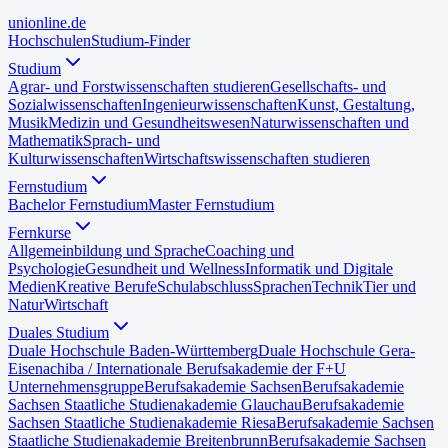
uni
online
.de
Hochschulen
Studium-Finder
Studium
Agrar- und Forstwissenschaften studieren
Gesellschafts- und
Sozialwissenschaften
Ingenieurwissenschaften
Kunst, Gestaltung,
Musik
Medizin und Gesundheitswesen
Naturwissenschaften und
Mathematik
Sprach- und
Kulturwissenschaften
Wirtschaftswissenschaften studieren
Fernstudium
Bachelor Fernstudium
Master Fernstudium
Fernkurse
Allgemeinbildung und Sprache
Coaching und
Psychologie
Gesundheit und Wellness
Informatik und Digitale
Medien
Kreative Berufe
Schulabschluss
Sprachen
Technik
Tier und
Natur
Wirtschaft
Duales Studium
Duale Hochschule Baden-Württemberg
Duale Hochschule Gera-
Eisenach
iba / Internationale Berufsakademie der F+U
Unternehmensgruppe
Berufsakademie Sachsen
Berufsakademie
Sachsen Staatliche Studienakademie Glauchau
Berufsakademie
Sachsen Staatliche Studienakademie Riesa
Berufsakademie Sachsen
Staatliche Studienakademie Breitenbrunn
Berufsakademie Sachsen