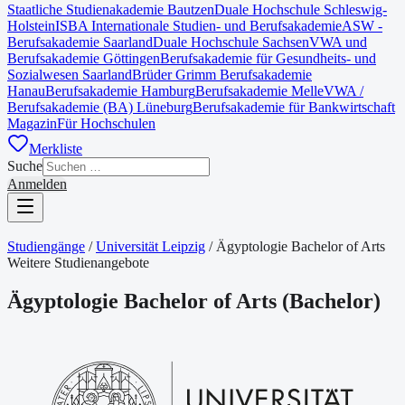
Staatliche Studienakademie Bautzen
Duale Hochschule Schleswig-
Holstein
ISBA Internationale Studien- und Berufsakademie
ASW -
Berufsakademie Saarland
Duale Hochschule Sachsen
VWA und
Berufsakademie Göttingen
Berufsakademie für Gesundheits- und
Sozialwesen Saarland
Brüder Grimm Berufsakademie
Hanau
Berufsakademie Hamburg
Berufsakademie Melle
VWA /
Berufsakademie (BA) Lüneburg
Berufsakademie für Bankwirtschaft
Magazin
Für Hochschulen
Merkliste
Suche
Anmelden
Studiengänge
/
Universität Leipzig
/
Ägyptologie Bachelor of Arts
Weitere Studienangebote
Ägyptologie Bachelor of Arts
(
Bachelor
)