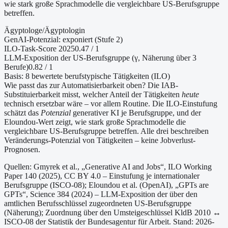
wie stark große Sprachmodelle die vergleichbare US-Berufsgruppe
betreffen.
Ägyptologe/Ägyptologin
GenAI-Potenzial:
exponiert (Stufe 2)
ILO-Task-Score 2025
0.47
/ 1
LLM-Exposition der US-Berufsgruppe (γ, Näherung
über 3
Berufe
)
0.82
/ 1
Basis:
8
bewertete berufstypische Tätigkeiten (ILO)
Wie passt das zur Automatisierbarkeit oben?
Die IAB-
Substituierbarkeit misst, welcher Anteil der Tätigkeiten
heute
technisch ersetzbar wäre – vor allem Routine. Die ILO-Einstufung
schätzt das
Potenzial
generativer KI je Berufsgruppe, und der
Eloundou-Wert zeigt, wie stark große Sprachmodelle die
vergleichbare US-Berufsgruppe betreffen. Alle drei beschreiben
Veränderungs-Potenzial von Tätigkeiten – keine Jobverlust-
Prognosen.
Quellen: Gmyrek et al., „Generative AI and Jobs“, ILO Working
Paper 140 (2025), CC BY 4.0 – Einstufung je internationaler
Berufsgruppe (ISCO-08);
Eloundou et al. (OpenAI), „GPTs are
GPTs“, Science 384 (2024) – LLM-Exposition der über den
amtlichen Berufsschlüssel zugeordneten US-Berufsgruppe
(Näherung);
Zuordnung über den Umsteigeschlüssel KldB 2010 ↔
ISCO-08 der Statistik der Bundesagentur für Arbeit.
Stand: 2026-