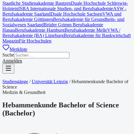
Staatliche Studienakademie Bautzen
Duale Hochschule Schleswig-
Holstein
ISBA Internationale Studien- und Berufsakademie
ASW -
Berufsakademie Saarland
Duale Hochschule Sachsen
VWA und
Berufsakademie Göttingen
Berufsakademie für Gesundheits- und
Sozialwesen Saarland
Brüder Grimm Berufsakademie
Hanau
Berufsakademie Hamburg
Berufsakademie Melle
VWA /
Berufsakademie (BA) Lüneburg
Berufsakademie für Bankwirtschaft
Magazin
Für Hochschulen
Merkliste
Suche
Anmelden
Studiengänge
/
Universität Leipzig
/
Hebammenkunde Bachelor of
Science
Medizin & Gesundheit
Hebammenkunde Bachelor of Science
(
Bachelor
)