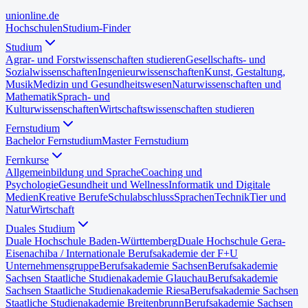
uni
online
.de
Hochschulen
Studium-Finder
Studium
Agrar- und Forstwissenschaften studieren
Gesellschafts- und
Sozialwissenschaften
Ingenieurwissenschaften
Kunst, Gestaltung,
Musik
Medizin und Gesundheitswesen
Naturwissenschaften und
Mathematik
Sprach- und
Kulturwissenschaften
Wirtschaftswissenschaften studieren
Fernstudium
Bachelor Fernstudium
Master Fernstudium
Fernkurse
Allgemeinbildung und Sprache
Coaching und
Psychologie
Gesundheit und Wellness
Informatik und Digitale
Medien
Kreative Berufe
Schulabschluss
Sprachen
Technik
Tier und
Natur
Wirtschaft
Duales Studium
Duale Hochschule Baden-Württemberg
Duale Hochschule Gera-
Eisenach
iba / Internationale Berufsakademie der F+U
Unternehmensgruppe
Berufsakademie Sachsen
Berufsakademie
Sachsen Staatliche Studienakademie Glauchau
Berufsakademie
Sachsen Staatliche Studienakademie Riesa
Berufsakademie Sachsen
Staatliche Studienakademie Breitenbrunn
Berufsakademie Sachsen