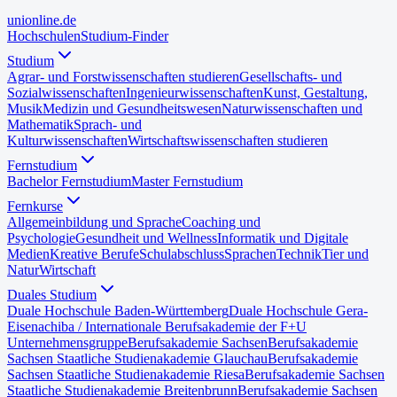
uni
online
.de
Hochschulen
Studium-Finder
Studium
Agrar- und Forstwissenschaften studieren
Gesellschafts- und
Sozialwissenschaften
Ingenieurwissenschaften
Kunst, Gestaltung,
Musik
Medizin und Gesundheitswesen
Naturwissenschaften und
Mathematik
Sprach- und
Kulturwissenschaften
Wirtschaftswissenschaften studieren
Fernstudium
Bachelor Fernstudium
Master Fernstudium
Fernkurse
Allgemeinbildung und Sprache
Coaching und
Psychologie
Gesundheit und Wellness
Informatik und Digitale
Medien
Kreative Berufe
Schulabschluss
Sprachen
Technik
Tier und
Natur
Wirtschaft
Duales Studium
Duale Hochschule Baden-Württemberg
Duale Hochschule Gera-
Eisenach
iba / Internationale Berufsakademie der F+U
Unternehmensgruppe
Berufsakademie Sachsen
Berufsakademie
Sachsen Staatliche Studienakademie Glauchau
Berufsakademie
Sachsen Staatliche Studienakademie Riesa
Berufsakademie Sachsen
Staatliche Studienakademie Breitenbrunn
Berufsakademie Sachsen