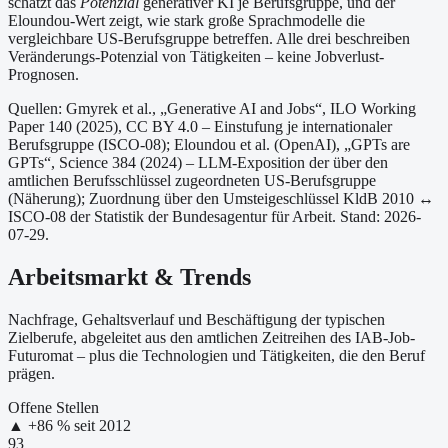
schätzt das
Potenzial
generativer KI je Berufsgruppe, und der
Eloundou-Wert zeigt, wie stark große Sprachmodelle die
vergleichbare US-Berufsgruppe betreffen. Alle drei beschreiben
Veränderungs-Potenzial von Tätigkeiten – keine Jobverlust-
Prognosen.
Quellen: Gmyrek et al., „Generative AI and Jobs“, ILO Working
Paper 140 (2025), CC BY 4.0 – Einstufung je internationaler
Berufsgruppe (ISCO-08);
Eloundou et al. (OpenAI), „GPTs are
GPTs“, Science 384 (2024) – LLM-Exposition der über den
amtlichen Berufsschlüssel zugeordneten US-Berufsgruppe
(Näherung);
Zuordnung über den Umsteigeschlüssel KldB 2010 ↔
ISCO-08 der Statistik der Bundesagentur für Arbeit.
Stand: 2026-
07-29.
Arbeitsmarkt & Trends
Nachfrage, Gehaltsverlauf und Beschäftigung der typischen
Zielberufe, abgeleitet aus den amtlichen Zeitreihen des IAB-Job-
Futuromat – plus die Technologien und Tätigkeiten, die den Beruf
prägen.
Offene Stellen
▲
+
86
% seit
2012
93