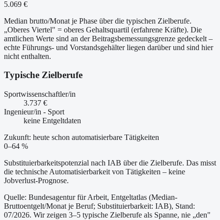
5.069 €
Median brutto/Monat je Phase über die typischen Zielberufe.
„Oberes Viertel" = oberes Gehaltsquartil (erfahrene Kräfte). Die
amtlichen Werte sind an der Beitragsbemessungsgrenze gedeckelt –
echte Führungs- und Vorstandsgehälter liegen darüber und sind hier
nicht enthalten.
Typische Zielberufe
Sportwissenschaftler/in
3.737 €
Ingenieur/in - Sport
keine Entgeltdaten
Zukunft: heute schon automatisierbare Tätigkeiten
0–64 %
Substituierbarkeitspotenzial nach IAB über die Zielberufe. Das misst
die technische Automatisierbarkeit von Tätigkeiten – keine
Jobverlust-Prognose.
Quelle: Bundesagentur für Arbeit, Entgeltatlas (Median-
Bruttoentgelt/Monat je Beruf
; Substituierbarkeit: IAB
)
, Stand:
07/2026
. Wir zeigen 3–5 typische Zielberufe als Spanne, nie „den"