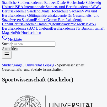
Staatliche Studienakademie Bautzen
Duale Hochschule Schleswig-
Holstein
ISBA Internationale Studien- und Berufsakademie
ASW -
Berufsakademie Saarland
Duale Hochschule Sachsen
VWA und
Berufsakademie Göttingen
Berufsakademie für Gesundheits- und
Sozialwesen Saarland
Brüder Grimm Berufsakademie
Hanau
Berufsakademie Hamburg
Berufsakademie Melle
VWA /
Berufsakademie (BA) Lüneburg
Berufsakademie für Bankwirtschaft
Magazin
Für Hochschulen
Merkliste
Suche
Anmelden
Studiengänge
/
Universität Leipzig
/
Sportwissenschaft
Gesellschafts- und Sozialwissenschaften
Sportwissenschaft
(
Bachelor
)