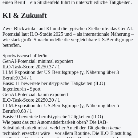
einen Beruf – ein Studienfeld führt in unterschiedliche Tätigkeiten.
KI & Zukunft
Zwei Blickwinkel auf KI und die typischen Zielberufe: das GenAI-
Potenzial laut ILO-Studie 2025 und – als internationale Näherung –
wie stark große Sprachmodelle die vergleichbare US-Berufsgruppe
betreffen.
Sportwissenschaftler/in
GenAI-Potenzial:
minimal exponiert
ILO-Task-Score 2025
0.37
/ 1
LLM-Exposition der US-Berufsgruppe (γ, Näherung
über 3
Berufe
)
0.34
/ 1
Basis:
11
bewertete berufstypische Tätigkeiten (ILO)
Ingenieur/in - Sport
GenAI-Potenzial:
kaum exponiert
ILO-Task-Score 2025
0.30
/ 1
LLM-Exposition der US-Berufsgruppe (γ, Näherung
über 5
Berufe
)
0.68
/ 1
Basis:
9
bewertete berufstypische Tätigkeiten (ILO)
Wie passt das zur Automatisierbarkeit oben?
Die IAB-
Substituierbarkeit misst, welcher Anteil der Tätigkeiten
heute
technisch ersetzbar wäre – vor allem Routine. Die ILO-Einstufung