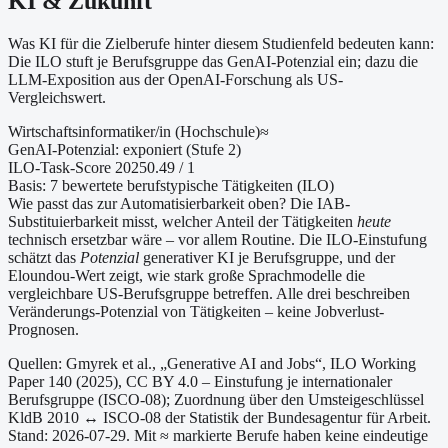
KI & Zukunft
Was KI für die Zielberufe hinter diesem Studienfeld bedeuten kann:
Die ILO stuft je Berufsgruppe das GenAI-Potenzial ein; dazu die
LLM-Exposition aus der OpenAI-Forschung als US-
Vergleichswert.
Wirtschaftsinformatiker/in (Hochschule)
≈
GenAI-Potenzial:
exponiert (Stufe 2)
ILO-Task-Score 2025
0.49
/ 1
Basis:
7
bewertete berufstypische Tätigkeiten (ILO)
Wie passt das zur Automatisierbarkeit oben?
Die IAB-
Substituierbarkeit misst, welcher Anteil der Tätigkeiten
heute
technisch ersetzbar wäre – vor allem Routine. Die ILO-Einstufung
schätzt das
Potenzial
generativer KI je Berufsgruppe, und der
Eloundou-Wert zeigt, wie stark große Sprachmodelle die
vergleichbare US-Berufsgruppe betreffen. Alle drei beschreiben
Veränderungs-Potenzial von Tätigkeiten – keine Jobverlust-
Prognosen.
Quellen: Gmyrek et al., „Generative AI and Jobs“, ILO Working
Paper 140 (2025), CC BY 4.0 – Einstufung je internationaler
Berufsgruppe (ISCO-08);
Zuordnung über den Umsteigeschlüssel
KldB 2010 ↔ ISCO-08 der Statistik der Bundesagentur für Arbeit.
Stand: 2026-07-29.
Mit ≈ markierte Berufe haben keine eindeutige