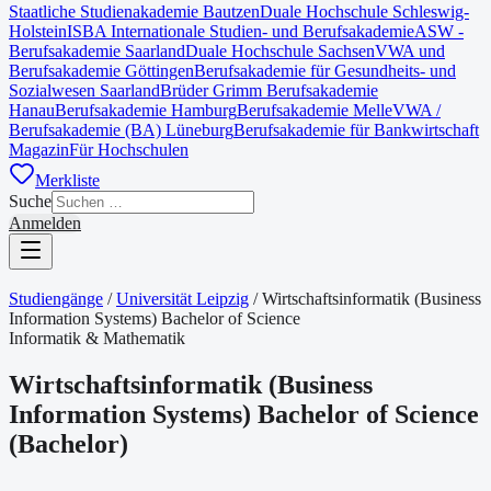
Staatliche Studienakademie Bautzen
Duale Hochschule Schleswig-
Holstein
ISBA Internationale Studien- und Berufsakademie
ASW -
Berufsakademie Saarland
Duale Hochschule Sachsen
VWA und
Berufsakademie Göttingen
Berufsakademie für Gesundheits- und
Sozialwesen Saarland
Brüder Grimm Berufsakademie
Hanau
Berufsakademie Hamburg
Berufsakademie Melle
VWA /
Berufsakademie (BA) Lüneburg
Berufsakademie für Bankwirtschaft
Magazin
Für Hochschulen
Merkliste
Suche
Anmelden
Studiengänge
/
Universität Leipzig
/
Wirtschaftsinformatik (Business
Information Systems) Bachelor of Science
Informatik & Mathematik
Wirtschaftsinformatik (Business
Information Systems) Bachelor of Science
(
Bachelor
)