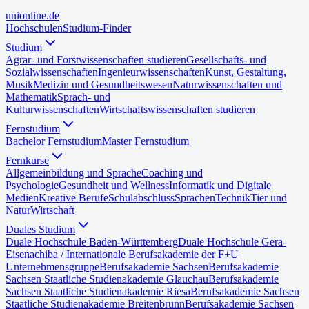
uni
online
.de
Hochschulen
Studium-Finder
Studium
Agrar- und Forstwissenschaften studieren
Gesellschafts- und
Sozialwissenschaften
Ingenieurwissenschaften
Kunst, Gestaltung,
Musik
Medizin und Gesundheitswesen
Naturwissenschaften und
Mathematik
Sprach- und
Kulturwissenschaften
Wirtschaftswissenschaften studieren
Fernstudium
Bachelor Fernstudium
Master Fernstudium
Fernkurse
Allgemeinbildung und Sprache
Coaching und
Psychologie
Gesundheit und Wellness
Informatik und Digitale
Medien
Kreative Berufe
Schulabschluss
Sprachen
Technik
Tier und
Natur
Wirtschaft
Duales Studium
Duale Hochschule Baden-Württemberg
Duale Hochschule Gera-
Eisenach
iba / Internationale Berufsakademie der F+U
Unternehmensgruppe
Berufsakademie Sachsen
Berufsakademie
Sachsen Staatliche Studienakademie Glauchau
Berufsakademie
Sachsen Staatliche Studienakademie Riesa
Berufsakademie Sachsen
Staatliche Studienakademie Breitenbrunn
Berufsakademie Sachsen