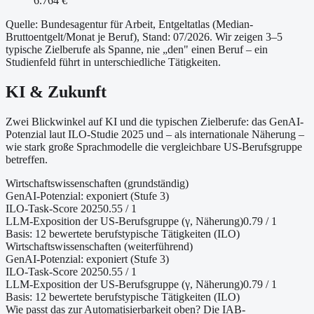
6.764 €
Quelle: Bundesagentur für Arbeit, Entgeltatlas (Median-
Bruttoentgelt/Monat je Beruf
)
, Stand: 07/2026
. Wir zeigen 3–5
typische Zielberufe als Spanne, nie „den" einen Beruf – ein
Studienfeld führt in unterschiedliche Tätigkeiten.
KI & Zukunft
Zwei Blickwinkel auf KI und die typischen Zielberufe: das GenAI-
Potenzial laut ILO-Studie 2025 und – als internationale Näherung –
wie stark große Sprachmodelle die vergleichbare US-Berufsgruppe
betreffen.
Wirtschaftswissenschaften (grundständig)
GenAI-Potenzial:
exponiert (Stufe 3)
ILO-Task-Score 2025
0.55
/ 1
LLM-Exposition der US-Berufsgruppe (γ, Näherung
)
0.79
/ 1
Basis:
12
bewertete berufstypische Tätigkeiten (ILO)
Wirtschaftswissenschaften (weiterführend)
GenAI-Potenzial:
exponiert (Stufe 3)
ILO-Task-Score 2025
0.55
/ 1
LLM-Exposition der US-Berufsgruppe (γ, Näherung
)
0.79
/ 1
Basis:
12
bewertete berufstypische Tätigkeiten (ILO)
Wie passt das zur Automatisierbarkeit oben?
Die IAB-