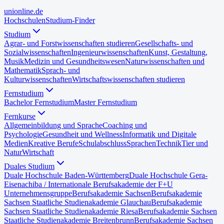
uni
online
.de
Hochschulen
Studium-Finder
Studium
Agrar- und Forstwissenschaften studieren
Gesellschafts- und
Sozialwissenschaften
Ingenieurwissenschaften
Kunst, Gestaltung,
Musik
Medizin und Gesundheitswesen
Naturwissenschaften und
Mathematik
Sprach- und
Kulturwissenschaften
Wirtschaftswissenschaften studieren
Fernstudium
Bachelor Fernstudium
Master Fernstudium
Fernkurse
Allgemeinbildung und Sprache
Coaching und
Psychologie
Gesundheit und Wellness
Informatik und Digitale
Medien
Kreative Berufe
Schulabschluss
Sprachen
Technik
Tier und
Natur
Wirtschaft
Duales Studium
Duale Hochschule Baden-Württemberg
Duale Hochschule Gera-
Eisenach
iba / Internationale Berufsakademie der F+U
Unternehmensgruppe
Berufsakademie Sachsen
Berufsakademie
Sachsen Staatliche Studienakademie Glauchau
Berufsakademie
Sachsen Staatliche Studienakademie Riesa
Berufsakademie Sachsen
Staatliche Studienakademie Breitenbrunn
Berufsakademie Sachsen