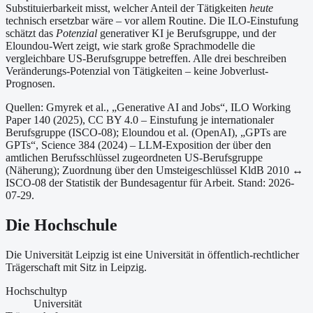
Substituierbarkeit misst, welcher Anteil der Tätigkeiten
heute
technisch ersetzbar wäre – vor allem Routine. Die ILO-Einstufung
schätzt das
Potenzial
generativer KI je Berufsgruppe, und der
Eloundou-Wert zeigt, wie stark große Sprachmodelle die
vergleichbare US-Berufsgruppe betreffen. Alle drei beschreiben
Veränderungs-Potenzial von Tätigkeiten – keine Jobverlust-
Prognosen.
Quellen: Gmyrek et al., „Generative AI and Jobs“, ILO Working
Paper 140 (2025), CC BY 4.0 – Einstufung je internationaler
Berufsgruppe (ISCO-08);
Eloundou et al. (OpenAI), „GPTs are
GPTs“, Science 384 (2024) – LLM-Exposition der über den
amtlichen Berufsschlüssel zugeordneten US-Berufsgruppe
(Näherung);
Zuordnung über den Umsteigeschlüssel KldB 2010 ↔
ISCO-08 der Statistik der Bundesagentur für Arbeit.
Stand: 2026-
07-29.
Die Hochschule
Die Universität Leipzig ist
eine
Universität
in öffentlich-rechtlicher
Trägerschaft
mit Sitz in Leipzig
.
Hochschultyp
Universität