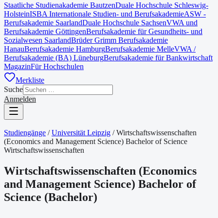
Staatliche Studienakademie Bautzen
Duale Hochschule Schleswig-
Holstein
ISBA Internationale Studien- und Berufsakademie
ASW -
Berufsakademie Saarland
Duale Hochschule Sachsen
VWA und
Berufsakademie Göttingen
Berufsakademie für Gesundheits- und
Sozialwesen Saarland
Brüder Grimm Berufsakademie
Hanau
Berufsakademie Hamburg
Berufsakademie Melle
VWA /
Berufsakademie (BA) Lüneburg
Berufsakademie für Bankwirtschaft
Magazin
Für Hochschulen
Merkliste
Suche
Anmelden
Studiengänge
/
Universität Leipzig
/
Wirtschaftswissenschaften
(Economics and Management Science) Bachelor of Science
Wirtschaftswissenschaften
Wirtschaftswissenschaften (Economics
and Management Science) Bachelor of
Science
(
Bachelor
)