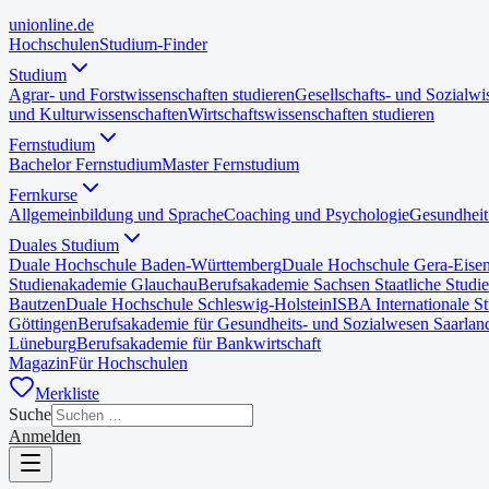
uni
online
.de
Hochschulen
Studium-Finder
Studium
Agrar- und Forstwissenschaften studieren
Gesellschafts- und Sozialwi
und Kulturwissenschaften
Wirtschaftswissenschaften studieren
Fernstudium
Bachelor Fernstudium
Master Fernstudium
Fernkurse
Allgemeinbildung und Sprache
Coaching und Psychologie
Gesundheit
Duales Studium
Duale Hochschule Baden-Württemberg
Duale Hochschule Gera-Eise
Studienakademie Glauchau
Berufsakademie Sachsen Staatliche Studi
Bautzen
Duale Hochschule Schleswig-Holstein
ISBA Internationale S
Göttingen
Berufsakademie für Gesundheits- und Sozialwesen Saarlan
Lüneburg
Berufsakademie für Bankwirtschaft
Magazin
Für Hochschulen
Merkliste
Suche
Anmelden