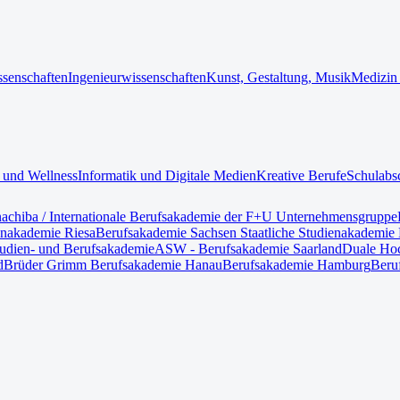
ssenschaften
Ingenieurwissenschaften
Kunst, Gestaltung, Musik
Medizin
 und Wellness
Informatik und Digitale Medien
Kreative Berufe
Schulabs
nach
iba / Internationale Berufsakademie der F+U Unternehmensgruppe
enakademie Riesa
Berufsakademie Sachsen Staatliche Studienakademie 
tudien- und Berufsakademie
ASW - Berufsakademie Saarland
Duale Hoc
d
Brüder Grimm Berufsakademie Hanau
Berufsakademie Hamburg
Beru