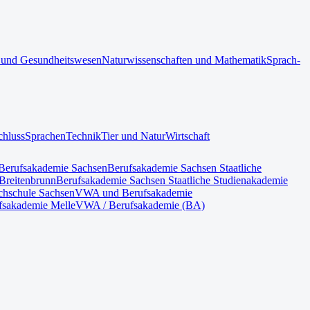
 und Gesundheitswesen
Naturwissenschaften und Mathematik
Sprach-
chluss
Sprachen
Technik
Tier und Natur
Wirtschaft
Berufsakademie Sachsen
Berufsakademie Sachsen Staatliche
Breitenbrunn
Berufsakademie Sachsen Staatliche Studienakademie
hschule Sachsen
VWA und Berufsakademie
fsakademie Melle
VWA / Berufsakademie (BA)