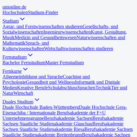
uni
online
.de
Hochschulen
Studium-Finder
Studium
Agrar- und Forstwissenschaften studieren
Gesellschafts- und
Sozialwissenschaften
Ingenieurwissenschaften
Kunst, Gestaltung,
Musik
Medizin und Gesundheitswesen
Naturwissenschaften und
Mathematik
Sprach- und
Kulturwissenschaften
Wirtschaftswissenschaften studieren
Fernstudium
Bachelor Fernstudium
Master Fernstudium
Fernkurse
Allgemeinbildung und Sprache
Coaching und
Psychologie
Gesundheit und Wellness
Informatik und Digitale
Medien
Kreative Berufe
Schulabschluss
Sprachen
Technik
Tier und
Natur
Wirtschaft
Duales Studium
Duale Hochschule Baden-Württemberg
Duale Hochschule Gera-
Eisenach
iba / Internationale Berufsakademie der F+U
Unternehmensgruppe
Berufsakademie Sachsen
Berufsakademie
Sachsen Staatliche Studienakademie Glauchau
Berufsakademie
Sachsen Staatliche Studienakademie Riesa
Berufsakademie Sachsen
Staatliche Studienakademie Breitenbrunn
Berufsakademie Sachsen