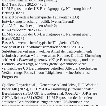
GenAI-Potenzial:
exponiert (Stufe 2)
ILO-Task-Score 2025
0.47
/ 1
LLM-Exposition der US-Berufsgruppe (γ, Näherung
über 3
Berufe
)
0.82
/ 1
Basis:
8
bewertete berufstypische Tätigkeiten (ILO)
Entwicklungsforschung, -politik (weiterführend)
GenAI-Potenzial:
exponiert (Stufe 2)
ILO-Task-Score 2025
0.47
/ 1
LLM-Exposition der US-Berufsgruppe (γ, Näherung
über 3
Berufe
)
0.82
/ 1
Basis:
8
bewertete berufstypische Tätigkeiten (ILO)
Wie passt das zur Automatisierbarkeit oben?
Die IAB-
Substituierbarkeit misst, welcher Anteil der Tätigkeiten
heute
technisch ersetzbar wäre – vor allem Routine. Die ILO-Einstufung
schätzt das
Potenzial
generativer KI je Berufsgruppe, und der
Eloundou-Wert zeigt, wie stark große Sprachmodelle die
vergleichbare US-Berufsgruppe betreffen. Alle drei beschreiben
Veränderungs-Potenzial von Tätigkeiten – keine Jobverlust-
Prognosen.
Quellen: Gmyrek et al., „Generative AI and Jobs“, ILO Working
Paper 140 (2025), CC BY 4.0 – Einstufung je internationaler
Berufsgruppe (ISCO-08);
Eloundou et al. (OpenAI), „GPTs are
GPTs“, Science 384 (2024) – LLM-Exposition der über den
amtlichen Berufsschlüssel zugeordneten US-Berufsgruppe