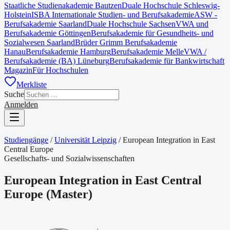
Staatliche Studienakademie Bautzen
Duale Hochschule Schleswig-
Holstein
ISBA Internationale Studien- und Berufsakademie
ASW -
Berufsakademie Saarland
Duale Hochschule Sachsen
VWA und
Berufsakademie Göttingen
Berufsakademie für Gesundheits- und
Sozialwesen Saarland
Brüder Grimm Berufsakademie
Hanau
Berufsakademie Hamburg
Berufsakademie Melle
VWA /
Berufsakademie (BA) Lüneburg
Berufsakademie für Bankwirtschaft
Magazin
Für Hochschulen
Merkliste
Suche
Anmelden
Studiengänge
/
Universität Leipzig
/
European Integration in East
Central Europe
Gesellschafts- und Sozialwissenschaften
European Integration in East Central
Europe
(
Master
)