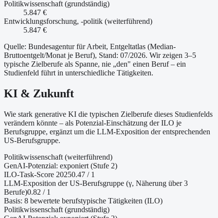
Politikwissenschaft (grundständig)
5.847 €
Entwicklungsforschung, -politik (weiterführend)
5.847 €
Quelle: Bundesagentur für Arbeit, Entgeltatlas (Median-
Bruttoentgelt/Monat je Beruf
)
, Stand: 07/2026
. Wir zeigen 3–5
typische Zielberufe als Spanne, nie „den" einen Beruf – ein
Studienfeld führt in unterschiedliche Tätigkeiten.
KI & Zukunft
Wie stark generative KI die typischen Zielberufe dieses Studienfelds
verändern könnte – als Potenzial-Einschätzung der ILO je
Berufsgruppe, ergänzt um die LLM-Exposition der entsprechenden
US-Berufsgruppe.
Politikwissenschaft (weiterführend)
GenAI-Potenzial:
exponiert (Stufe 2)
ILO-Task-Score 2025
0.47
/ 1
LLM-Exposition der US-Berufsgruppe (γ, Näherung
über 3
Berufe
)
0.82
/ 1
Basis:
8
bewertete berufstypische Tätigkeiten (ILO)
Politikwissenschaft (grundständig)