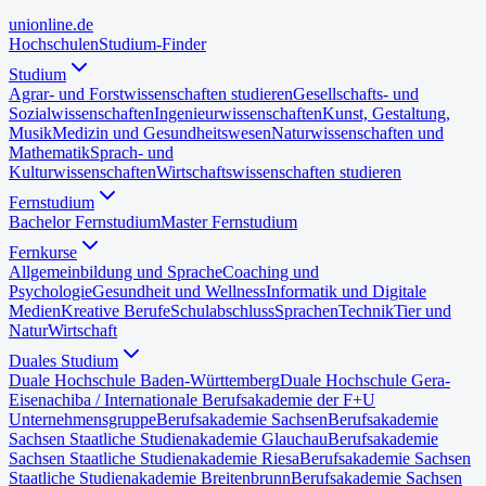
uni
online
.de
Hochschulen
Studium-Finder
Studium
Agrar- und Forstwissenschaften studieren
Gesellschafts- und
Sozialwissenschaften
Ingenieurwissenschaften
Kunst, Gestaltung,
Musik
Medizin und Gesundheitswesen
Naturwissenschaften und
Mathematik
Sprach- und
Kulturwissenschaften
Wirtschaftswissenschaften studieren
Fernstudium
Bachelor Fernstudium
Master Fernstudium
Fernkurse
Allgemeinbildung und Sprache
Coaching und
Psychologie
Gesundheit und Wellness
Informatik und Digitale
Medien
Kreative Berufe
Schulabschluss
Sprachen
Technik
Tier und
Natur
Wirtschaft
Duales Studium
Duale Hochschule Baden-Württemberg
Duale Hochschule Gera-
Eisenach
iba / Internationale Berufsakademie der F+U
Unternehmensgruppe
Berufsakademie Sachsen
Berufsakademie
Sachsen Staatliche Studienakademie Glauchau
Berufsakademie
Sachsen Staatliche Studienakademie Riesa
Berufsakademie Sachsen
Staatliche Studienakademie Breitenbrunn
Berufsakademie Sachsen