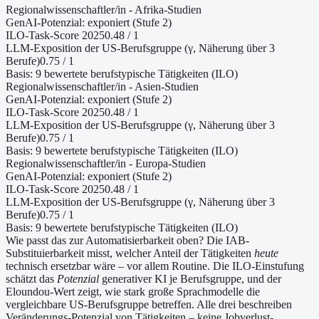
Regionalwissenschaftler/in - Afrika-Studien
GenAI-Potenzial:
exponiert (Stufe 2)
ILO-Task-Score 2025
0.48
/ 1
LLM-Exposition der US-Berufsgruppe (γ, Näherung
über 3
Berufe
)
0.75
/ 1
Basis:
9
bewertete berufstypische Tätigkeiten (ILO)
Regionalwissenschaftler/in - Asien-Studien
GenAI-Potenzial:
exponiert (Stufe 2)
ILO-Task-Score 2025
0.48
/ 1
LLM-Exposition der US-Berufsgruppe (γ, Näherung
über 3
Berufe
)
0.75
/ 1
Basis:
9
bewertete berufstypische Tätigkeiten (ILO)
Regionalwissenschaftler/in - Europa-Studien
GenAI-Potenzial:
exponiert (Stufe 2)
ILO-Task-Score 2025
0.48
/ 1
LLM-Exposition der US-Berufsgruppe (γ, Näherung
über 3
Berufe
)
0.75
/ 1
Basis:
9
bewertete berufstypische Tätigkeiten (ILO)
Wie passt das zur Automatisierbarkeit oben?
Die IAB-
Substituierbarkeit misst, welcher Anteil der Tätigkeiten
heute
technisch ersetzbar wäre – vor allem Routine. Die ILO-Einstufung
schätzt das
Potenzial
generativer KI je Berufsgruppe, und der
Eloundou-Wert zeigt, wie stark große Sprachmodelle die
vergleichbare US-Berufsgruppe betreffen. Alle drei beschreiben
Veränderungs-Potenzial von Tätigkeiten – keine Jobverlust-