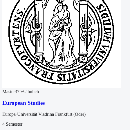
Master
37
% ähnlich
European Studies
Europa-Universität Viadrina Frankfurt (Oder)
4 Semester