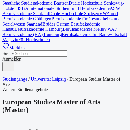
Staatliche Studienakademie Bautzen
Duale Hochschule Schleswig-
Holstein
ISBA Internationale Studien- und Berufsakademie
ASW -
Berufsakademie Saarland
Duale Hochschule Sachsen
VWA und
Berufsakademie Göttingen
Berufsakademie für Gesundheits- und
Sozialwesen Saarland
Brüder Grimm Berufsakademie
Hanau
Berufsakademie Hamburg
Berufsakademie Melle
VWA /
Berufsakademie (BA) Lüneburg
Berufsakademie für Bankwirtschaft
Magazin
Für Hochschulen
Merkliste
Suche
Anmelden
Studiengänge
/
Universität Leipzig
/
European Studies Master of
Arts
Weitere Studienangebote
European Studies Master of Arts
(
Master
)