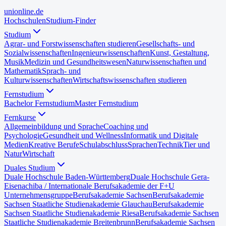
uni
online
.de
Hochschulen
Studium-Finder
Studium
Agrar- und Forstwissenschaften studieren
Gesellschafts- und
Sozialwissenschaften
Ingenieurwissenschaften
Kunst, Gestaltung,
Musik
Medizin und Gesundheitswesen
Naturwissenschaften und
Mathematik
Sprach- und
Kulturwissenschaften
Wirtschaftswissenschaften studieren
Fernstudium
Bachelor Fernstudium
Master Fernstudium
Fernkurse
Allgemeinbildung und Sprache
Coaching und
Psychologie
Gesundheit und Wellness
Informatik und Digitale
Medien
Kreative Berufe
Schulabschluss
Sprachen
Technik
Tier und
Natur
Wirtschaft
Duales Studium
Duale Hochschule Baden-Württemberg
Duale Hochschule Gera-
Eisenach
iba / Internationale Berufsakademie der F+U
Unternehmensgruppe
Berufsakademie Sachsen
Berufsakademie
Sachsen Staatliche Studienakademie Glauchau
Berufsakademie
Sachsen Staatliche Studienakademie Riesa
Berufsakademie Sachsen
Staatliche Studienakademie Breitenbrunn
Berufsakademie Sachsen