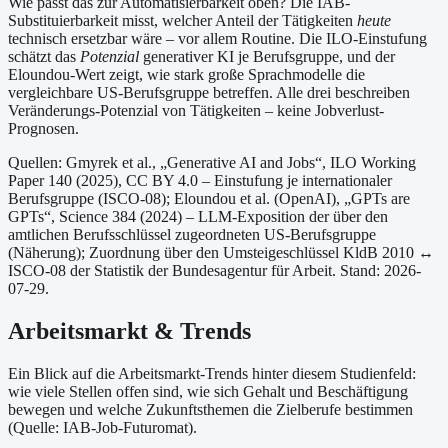
Wie passt das zur Automatisierbarkeit oben?
Die IAB-
Substituierbarkeit misst, welcher Anteil der Tätigkeiten
heute
technisch ersetzbar wäre – vor allem Routine. Die ILO-Einstufung
schätzt das
Potenzial
generativer KI je Berufsgruppe, und der
Eloundou-Wert zeigt, wie stark große Sprachmodelle die
vergleichbare US-Berufsgruppe betreffen. Alle drei beschreiben
Veränderungs-Potenzial von Tätigkeiten – keine Jobverlust-
Prognosen.
Quellen: Gmyrek et al., „Generative AI and Jobs“, ILO Working
Paper 140 (2025), CC BY 4.0 – Einstufung je internationaler
Berufsgruppe (ISCO-08);
Eloundou et al. (OpenAI), „GPTs are
GPTs“, Science 384 (2024) – LLM-Exposition der über den
amtlichen Berufsschlüssel zugeordneten US-Berufsgruppe
(Näherung);
Zuordnung über den Umsteigeschlüssel KldB 2010 ↔
ISCO-08 der Statistik der Bundesagentur für Arbeit.
Stand: 2026-
07-29.
Arbeitsmarkt & Trends
Ein Blick auf die Arbeitsmarkt-Trends hinter diesem Studienfeld:
wie viele Stellen offen sind, wie sich Gehalt und Beschäftigung
bewegen und welche Zukunftsthemen die Zielberufe bestimmen
(Quelle: IAB-Job-Futuromat).