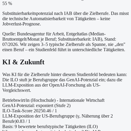
55 %
Substituierbarkeitspotenzial nach IAB über die Zielberufe. Das misst
die technische Automatisierbarkeit von Tätigkeiten – keine
Jobverlust-Prognose.
Quelle: Bundesagentur für Arbeit, Entgeltatlas (Median-
Bruttoentgelt/Monat je Beruf
; Substituierbarkeit: IAB
)
, Stand:
07/2026
. Wir zeigen 3–5 typische Zielberufe als Spanne, nie „den"
einen Beruf – ein Studienfeld führt in unterschiedliche Tätigkeiten.
KI & Zukunft
Was KI für die Zielberufe hinter diesem Studienfeld bedeuten kann:
Die ILO stuft je Berufsgruppe das GenAI-Potenzial ein; dazu die
LLM-Exposition aus der OpenAI-Forschung als US-
Vergleichswert.
Betriebswirt/in (Hochschule) - Internationale Wirtschaft
GenAI-Potenzial:
exponiert (Stufe 2)
ILO-Task-Score 2025
0.46
/ 1
LLM-Exposition der US-Berufsgruppe (γ, Näherung
über 2
Berufe
)
0.83
/ 1
Basis:
9
bewertete berufstypische Tätigkeiten (ILO)