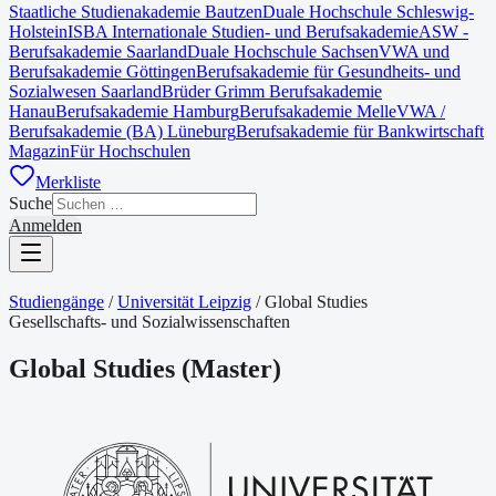
Staatliche Studienakademie Bautzen
Duale Hochschule Schleswig-
Holstein
ISBA Internationale Studien- und Berufsakademie
ASW -
Berufsakademie Saarland
Duale Hochschule Sachsen
VWA und
Berufsakademie Göttingen
Berufsakademie für Gesundheits- und
Sozialwesen Saarland
Brüder Grimm Berufsakademie
Hanau
Berufsakademie Hamburg
Berufsakademie Melle
VWA /
Berufsakademie (BA) Lüneburg
Berufsakademie für Bankwirtschaft
Magazin
Für Hochschulen
Merkliste
Suche
Anmelden
Studiengänge
/
Universität Leipzig
/
Global Studies
Gesellschafts- und Sozialwissenschaften
Global Studies
(
Master
)