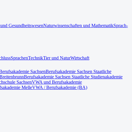
 und Gesundheitswesen
Naturwissenschaften und Mathematik
Sprach-
chluss
Sprachen
Technik
Tier und Natur
Wirtschaft
Berufsakademie Sachsen
Berufsakademie Sachsen Staatliche
Breitenbrunn
Berufsakademie Sachsen Staatliche Studienakademie
hschule Sachsen
VWA und Berufsakademie
fsakademie Melle
VWA / Berufsakademie (BA)