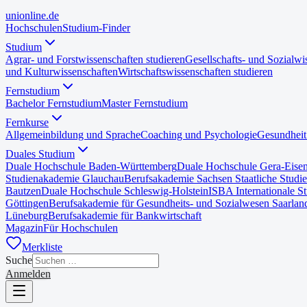
uni
online
.de
Hochschulen
Studium-Finder
Studium
Agrar- und Forstwissenschaften studieren
Gesellschafts- und Sozialwi
und Kulturwissenschaften
Wirtschaftswissenschaften studieren
Fernstudium
Bachelor Fernstudium
Master Fernstudium
Fernkurse
Allgemeinbildung und Sprache
Coaching und Psychologie
Gesundheit
Duales Studium
Duale Hochschule Baden-Württemberg
Duale Hochschule Gera-Eise
Studienakademie Glauchau
Berufsakademie Sachsen Staatliche Studi
Bautzen
Duale Hochschule Schleswig-Holstein
ISBA Internationale S
Göttingen
Berufsakademie für Gesundheits- und Sozialwesen Saarlan
Lüneburg
Berufsakademie für Bankwirtschaft
Magazin
Für Hochschulen
Merkliste
Suche
Anmelden