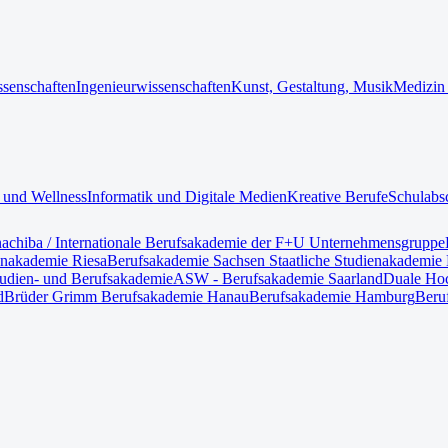
ssenschaften
Ingenieurwissenschaften
Kunst, Gestaltung, Musik
Medizin
 und Wellness
Informatik und Digitale Medien
Kreative Berufe
Schulabs
nach
iba / Internationale Berufsakademie der F+U Unternehmensgruppe
enakademie Riesa
Berufsakademie Sachsen Staatliche Studienakademie 
tudien- und Berufsakademie
ASW - Berufsakademie Saarland
Duale Hoc
d
Brüder Grimm Berufsakademie Hanau
Berufsakademie Hamburg
Beru