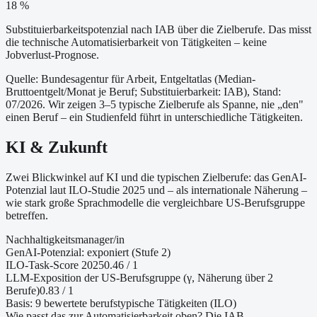
18 %
Substituierbarkeitspotenzial nach IAB über die Zielberufe. Das misst
die technische Automatisierbarkeit von Tätigkeiten – keine
Jobverlust-Prognose.
Quelle: Bundesagentur für Arbeit, Entgeltatlas (Median-
Bruttoentgelt/Monat je Beruf
; Substituierbarkeit: IAB
)
, Stand:
07/2026
. Wir zeigen 3–5 typische Zielberufe als Spanne, nie „den"
einen Beruf – ein Studienfeld führt in unterschiedliche Tätigkeiten.
KI & Zukunft
Zwei Blickwinkel auf KI und die typischen Zielberufe: das GenAI-
Potenzial laut ILO-Studie 2025 und – als internationale Näherung –
wie stark große Sprachmodelle die vergleichbare US-Berufsgruppe
betreffen.
Nachhaltigkeitsmanager/in
GenAI-Potenzial:
exponiert (Stufe 2)
ILO-Task-Score 2025
0.46
/ 1
LLM-Exposition der US-Berufsgruppe (γ, Näherung
über 2
Berufe
)
0.83
/ 1
Basis:
9
bewertete berufstypische Tätigkeiten (ILO)
Wie passt das zur Automatisierbarkeit oben?
Die IAB-