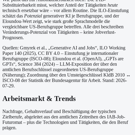
Substituierbarkeit misst, welcher Anteil der Tätigkeiten
heute
technisch ersetzbar wäre – vor allem Routine. Die ILO-Einstufung
schätzt das
Potenzial
generativer KI je Berufsgruppe, und der
Eloundou-Wert zeigt, wie stark große Sprachmodelle die
vergleichbare US-Berufsgruppe betreffen. Alle drei beschreiben
Veränderungs-Potenzial von Tätigkeiten – keine Jobverlust-
Prognosen.
Quellen: Gmyrek et al., „Generative AI and Jobs“, ILO Working
Paper 140 (2025), CC BY 4.0 – Einstufung je internationaler
Berufsgruppe (ISCO-08);
Eloundou et al. (OpenAI), „GPTs are
GPTs“, Science 384 (2024) – LLM-Exposition der über den
amtlichen Berufsschlüssel zugeordneten US-Berufsgruppe
(Näherung);
Zuordnung über den Umsteigeschlüssel KldB 2010 ↔
ISCO-08 der Statistik der Bundesagentur für Arbeit.
Stand: 2026-
07-29.
Arbeitsmarkt & Trends
Nachfrage, Gehaltsverlauf und Beschäftigung der typischen
Zielberufe, abgeleitet aus den amtlichen Zeitreihen des IAB-Job-
Futuromat – plus die Technologien und Tätigkeiten, die den Beruf
prägen.