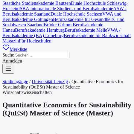
Staatliche Studienakademie Bautzen
Duale Hochschule Schleswig-
Holstein
ISBA Internationale Studien- und Berufsakademie
ASW -
Berufsakademie Saarland
Duale Hochschule Sachsen
VWA und
Berufsakademie Göttingen
Berufsakademie für Gesundheits- und
Sozialwesen Saarland
Brüder Grimm Berufsakademie
Hanau
Berufsakademie Hamburg
Berufsakademie Melle
VWA /
Berufsakademie (BA) Lüneburg
Berufsakademie für Bankwirtschaft
Magazin
Für Hochschulen
Merkliste
Suche
Anmelden
Studiengänge
/
Universität Leipzig
/
Quantitative Economics for
Sustainability (QuESt) Master of Science
Wirtschaftswissenschaften
Quantitative Economics for Sustainability
(QuESt) Master of Science
(
Master
)