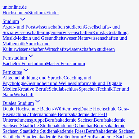
uni
online
.de
Hochschulen
Studium-Finder
Studium
Agrar- und Forstwissenschaften studieren
Gesellschafts- und
Sozialwissenschaften
Ingenieurwissenschaften
Kunst, Gestaltung,
Musik
Medizin und Gesundheitswesen
Naturwissenschaften und
Mathematik
Sprach- und
Kulturwissenschaften
Wirtschaftswissenschaften studieren
Fernstudium
Bachelor Fernstudium
Master Fernstudium
Fernkurse
Allgemeinbildung und Sprache
Coaching und
Psychologie
Gesundheit und Wellness
Informatik und Digitale
Medien
Kreative Berufe
Schulabschluss
Sprachen
Technik
Tier und
Natur
Wirtschaft
Duales Studium
Duale Hochschule Baden-Württemberg
Duale Hochschule Gera-
Eisenach
iba / Internationale Berufsakademie der F+U
Unternehmensgruppe
Berufsakademie Sachsen
Berufsakademie
Sachsen Staatliche Studienakademie Glauchau
Berufsakademie
Sachsen Staatliche Studienakademie Riesa
Berufsakademie Sachsen
Staatliche Studienakademie Breitenbrunn
Berufsakademie Sachsen