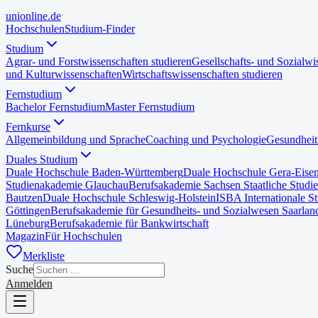
uni
online
.de
Hochschulen
Studium-Finder
Studium
Agrar- und Forstwissenschaften studieren
Gesellschafts- und Sozialwi
und Kulturwissenschaften
Wirtschaftswissenschaften studieren
Fernstudium
Bachelor Fernstudium
Master Fernstudium
Fernkurse
Allgemeinbildung und Sprache
Coaching und Psychologie
Gesundheit
Duales Studium
Duale Hochschule Baden-Württemberg
Duale Hochschule Gera-Eise
Studienakademie Glauchau
Berufsakademie Sachsen Staatliche Studi
Bautzen
Duale Hochschule Schleswig-Holstein
ISBA Internationale S
Göttingen
Berufsakademie für Gesundheits- und Sozialwesen Saarlan
Lüneburg
Berufsakademie für Bankwirtschaft
Magazin
Für Hochschulen
Merkliste
Suche
Anmelden