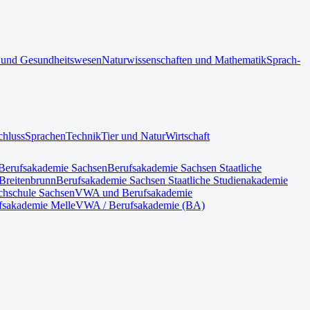
 und Gesundheitswesen
Naturwissenschaften und Mathematik
Sprach-
chluss
Sprachen
Technik
Tier und Natur
Wirtschaft
Berufsakademie Sachsen
Berufsakademie Sachsen Staatliche
Breitenbrunn
Berufsakademie Sachsen Staatliche Studienakademie
hschule Sachsen
VWA und Berufsakademie
fsakademie Melle
VWA / Berufsakademie (BA)