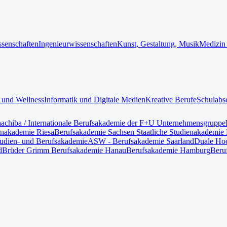
ssenschaften
Ingenieurwissenschaften
Kunst, Gestaltung, Musik
Medizin
 und Wellness
Informatik und Digitale Medien
Kreative Berufe
Schulabs
nach
iba / Internationale Berufsakademie der F+U Unternehmensgruppe
enakademie Riesa
Berufsakademie Sachsen Staatliche Studienakademie 
tudien- und Berufsakademie
ASW - Berufsakademie Saarland
Duale Hoc
d
Brüder Grimm Berufsakademie Hanau
Berufsakademie Hamburg
Beru