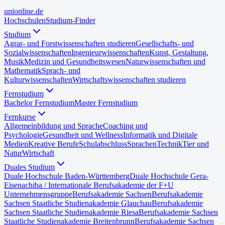
uni
online
.de
Hochschulen
Studium-Finder
Studium
Agrar- und Forstwissenschaften studieren
Gesellschafts- und
Sozialwissenschaften
Ingenieurwissenschaften
Kunst, Gestaltung,
Musik
Medizin und Gesundheitswesen
Naturwissenschaften und
Mathematik
Sprach- und
Kulturwissenschaften
Wirtschaftswissenschaften studieren
Fernstudium
Bachelor Fernstudium
Master Fernstudium
Fernkurse
Allgemeinbildung und Sprache
Coaching und
Psychologie
Gesundheit und Wellness
Informatik und Digitale
Medien
Kreative Berufe
Schulabschluss
Sprachen
Technik
Tier und
Natur
Wirtschaft
Duales Studium
Duale Hochschule Baden-Württemberg
Duale Hochschule Gera-
Eisenach
iba / Internationale Berufsakademie der F+U
Unternehmensgruppe
Berufsakademie Sachsen
Berufsakademie
Sachsen Staatliche Studienakademie Glauchau
Berufsakademie
Sachsen Staatliche Studienakademie Riesa
Berufsakademie Sachsen
Staatliche Studienakademie Breitenbrunn
Berufsakademie Sachsen