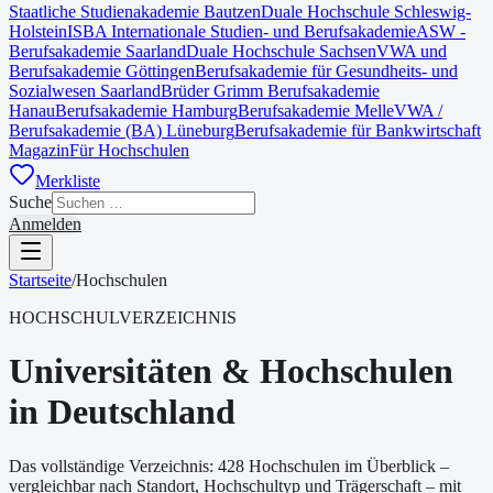
Staatliche Studienakademie Bautzen
Duale Hochschule Schleswig-
Holstein
ISBA Internationale Studien- und Berufsakademie
ASW -
Berufsakademie Saarland
Duale Hochschule Sachsen
VWA und
Berufsakademie Göttingen
Berufsakademie für Gesundheits- und
Sozialwesen Saarland
Brüder Grimm Berufsakademie
Hanau
Berufsakademie Hamburg
Berufsakademie Melle
VWA /
Berufsakademie (BA) Lüneburg
Berufsakademie für Bankwirtschaft
Magazin
Für Hochschulen
Merkliste
Suche
Anmelden
Startseite
/
Hochschulen
HOCHSCHULVERZEICHNIS
Universitäten & Hochschulen
in Deutschland
Das vollständige Verzeichnis: 428 Hochschulen im Überblick –
vergleichbar nach Standort, Hochschultyp und Trägerschaft – mit