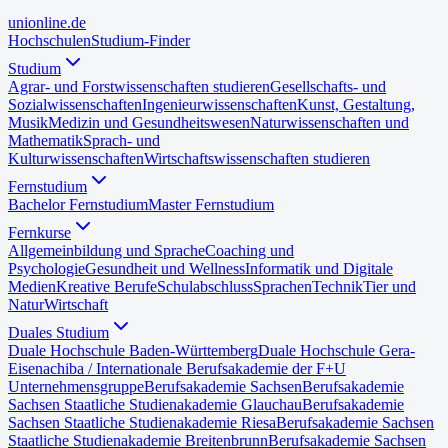
uni
online
.de
Hochschulen
Studium-Finder
Studium
Agrar- und Forstwissenschaften studieren
Gesellschafts- und
Sozialwissenschaften
Ingenieurwissenschaften
Kunst, Gestaltung,
Musik
Medizin und Gesundheitswesen
Naturwissenschaften und
Mathematik
Sprach- und
Kulturwissenschaften
Wirtschaftswissenschaften studieren
Fernstudium
Bachelor Fernstudium
Master Fernstudium
Fernkurse
Allgemeinbildung und Sprache
Coaching und
Psychologie
Gesundheit und Wellness
Informatik und Digitale
Medien
Kreative Berufe
Schulabschluss
Sprachen
Technik
Tier und
Natur
Wirtschaft
Duales Studium
Duale Hochschule Baden-Württemberg
Duale Hochschule Gera-
Eisenach
iba / Internationale Berufsakademie der F+U
Unternehmensgruppe
Berufsakademie Sachsen
Berufsakademie
Sachsen Staatliche Studienakademie Glauchau
Berufsakademie
Sachsen Staatliche Studienakademie Riesa
Berufsakademie Sachsen
Staatliche Studienakademie Breitenbrunn
Berufsakademie Sachsen