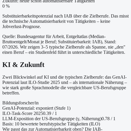
Zukunft: heute schon automatisierbare Tätigkeiten
0 %
Substituierbarkeitspotenzial nach IAB über die Zielberufe. Das misst
die technische Automatisierbarkeit von Tätigkeiten – keine
Jobverlust-Prognose.
Quelle: Bundesagentur für Arbeit, Entgeltatlas (Median-
Bruttoentgelt/Monat je Beruf
; Substituierbarkeit: IAB
)
, Stand:
07/2026
. Wir zeigen 3–5 typische Zielberufe als Spanne, nie „den"
einen Beruf – ein Studienfeld führt in unterschiedliche Tätigkeiten.
KI & Zukunft
Zwei Blickwinkel auf KI und die typischen Zielberufe: das GenAI-
Potenzial laut ILO-Studie 2025 und – als internationale Näherung –
wie stark große Sprachmodelle die vergleichbare US-Berufsgruppe
betreffen.
Bildungsforscher/in
GenAI-Potenzial:
exponiert (Stufe 1)
ILO-Task-Score 2025
0.39
/ 1
LLM-Exposition der US-Berufsgruppe (γ, Näherung
)
0.78
/ 1
Basis:
10
bewertete berufstypische Tätigkeiten (ILO)
Wie passt das zur Automatisierbarkeit oben?
Die IAB-