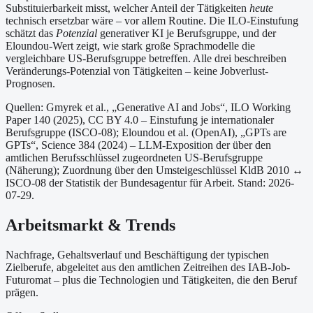
Substituierbarkeit misst, welcher Anteil der Tätigkeiten
heute
technisch ersetzbar wäre – vor allem Routine. Die ILO-Einstufung
schätzt das
Potenzial
generativer KI je Berufsgruppe, und der
Eloundou-Wert zeigt, wie stark große Sprachmodelle die
vergleichbare US-Berufsgruppe betreffen. Alle drei beschreiben
Veränderungs-Potenzial von Tätigkeiten – keine Jobverlust-
Prognosen.
Quellen: Gmyrek et al., „Generative AI and Jobs“, ILO Working
Paper 140 (2025), CC BY 4.0 – Einstufung je internationaler
Berufsgruppe (ISCO-08);
Eloundou et al. (OpenAI), „GPTs are
GPTs“, Science 384 (2024) – LLM-Exposition der über den
amtlichen Berufsschlüssel zugeordneten US-Berufsgruppe
(Näherung);
Zuordnung über den Umsteigeschlüssel KldB 2010 ↔
ISCO-08 der Statistik der Bundesagentur für Arbeit.
Stand: 2026-
07-29.
Arbeitsmarkt & Trends
Nachfrage, Gehaltsverlauf und Beschäftigung der typischen
Zielberufe, abgeleitet aus den amtlichen Zeitreihen des IAB-Job-
Futuromat – plus die Technologien und Tätigkeiten, die den Beruf
prägen.