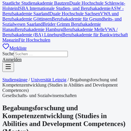
Staatliche Studienakademie Bautzen
Duale Hochschule Schleswig-
Holstein
ISBA Internationale Studien- und Berufsakademie
ASW -
Berufsakademie Saarland
Duale Hochschule Sachsen
VWA und
Berufsakademie Göttingen
Berufsakademie für Gesundheits- und
Sozialwesen Saarland
Brüder Grimm Berufsakademie
Hanau
Berufsakademie Hamburg
Berufsakademie Melle
VWA /
Berufsakademie (BA) Lüneburg
Berufsakademie für Bankwirtschaft
Magazin
Für Hochschulen
Merkliste
Suche
Anmelden
Studiengänge
/
Universität Leipzig
/
Begabungsforschung und
Kompetenzentwicklung (Studies in Abilities and Development
Competences)
Gesellschafts- und Sozialwissenschaften
Begabungsforschung und
Kompetenzentwicklung (Studies in
Abilities and Development Competences)