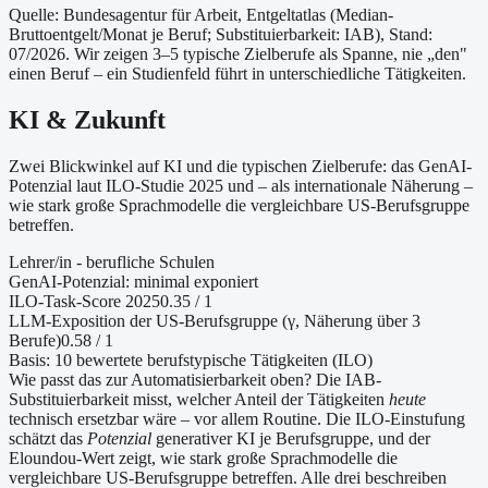
Quelle: Bundesagentur für Arbeit, Entgeltatlas (Median-
Bruttoentgelt/Monat je Beruf
; Substituierbarkeit: IAB
)
, Stand:
07/2026
. Wir zeigen 3–5 typische Zielberufe als Spanne, nie „den"
einen Beruf – ein Studienfeld führt in unterschiedliche Tätigkeiten.
KI & Zukunft
Zwei Blickwinkel auf KI und die typischen Zielberufe: das GenAI-
Potenzial laut ILO-Studie 2025 und – als internationale Näherung –
wie stark große Sprachmodelle die vergleichbare US-Berufsgruppe
betreffen.
Lehrer/in - berufliche Schulen
GenAI-Potenzial:
minimal exponiert
ILO-Task-Score 2025
0.35
/ 1
LLM-Exposition der US-Berufsgruppe (γ, Näherung
über 3
Berufe
)
0.58
/ 1
Basis:
10
bewertete berufstypische Tätigkeiten (ILO)
Wie passt das zur Automatisierbarkeit oben?
Die IAB-
Substituierbarkeit misst, welcher Anteil der Tätigkeiten
heute
technisch ersetzbar wäre – vor allem Routine. Die ILO-Einstufung
schätzt das
Potenzial
generativer KI je Berufsgruppe, und der
Eloundou-Wert zeigt, wie stark große Sprachmodelle die
vergleichbare US-Berufsgruppe betreffen. Alle drei beschreiben