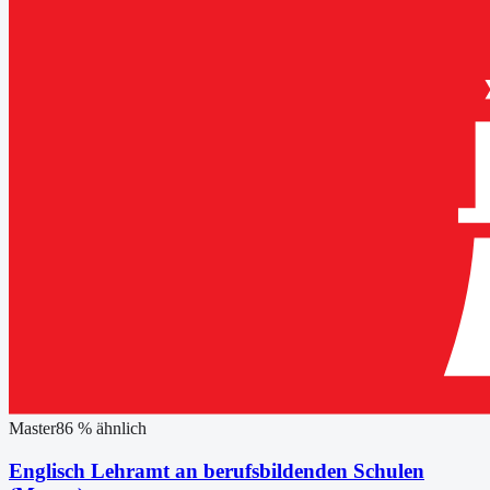
Master
86
% ähnlich
Englisch Lehramt an berufsbildenden Schulen