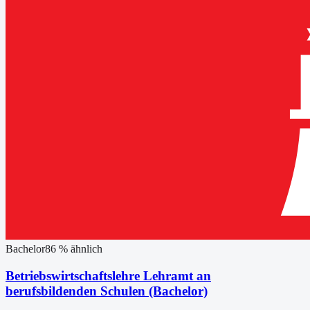
Bachelor
86
% ähnlich
Betriebswirtschaftslehre Lehramt an
berufsbildenden Schulen (Bachelor)