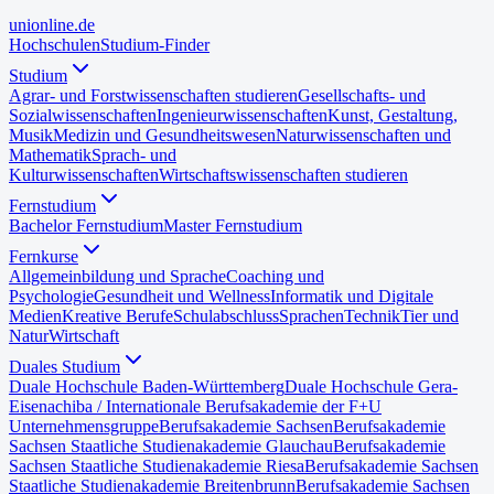
uni
online
.de
Hochschulen
Studium-Finder
Studium
Agrar- und Forstwissenschaften studieren
Gesellschafts- und
Sozialwissenschaften
Ingenieurwissenschaften
Kunst, Gestaltung,
Musik
Medizin und Gesundheitswesen
Naturwissenschaften und
Mathematik
Sprach- und
Kulturwissenschaften
Wirtschaftswissenschaften studieren
Fernstudium
Bachelor Fernstudium
Master Fernstudium
Fernkurse
Allgemeinbildung und Sprache
Coaching und
Psychologie
Gesundheit und Wellness
Informatik und Digitale
Medien
Kreative Berufe
Schulabschluss
Sprachen
Technik
Tier und
Natur
Wirtschaft
Duales Studium
Duale Hochschule Baden-Württemberg
Duale Hochschule Gera-
Eisenach
iba / Internationale Berufsakademie der F+U
Unternehmensgruppe
Berufsakademie Sachsen
Berufsakademie
Sachsen Staatliche Studienakademie Glauchau
Berufsakademie
Sachsen Staatliche Studienakademie Riesa
Berufsakademie Sachsen
Staatliche Studienakademie Breitenbrunn
Berufsakademie Sachsen