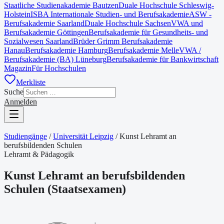
Staatliche Studienakademie Bautzen
Duale Hochschule Schleswig-
Holstein
ISBA Internationale Studien- und Berufsakademie
ASW -
Berufsakademie Saarland
Duale Hochschule Sachsen
VWA und
Berufsakademie Göttingen
Berufsakademie für Gesundheits- und
Sozialwesen Saarland
Brüder Grimm Berufsakademie
Hanau
Berufsakademie Hamburg
Berufsakademie Melle
VWA /
Berufsakademie (BA) Lüneburg
Berufsakademie für Bankwirtschaft
Magazin
Für Hochschulen
Merkliste
Suche
Anmelden
Studiengänge
/
Universität Leipzig
/
Kunst Lehramt an
berufsbildenden Schulen
Lehramt & Pädagogik
Kunst Lehramt an berufsbildenden
Schulen
(
Staatsexamen
)