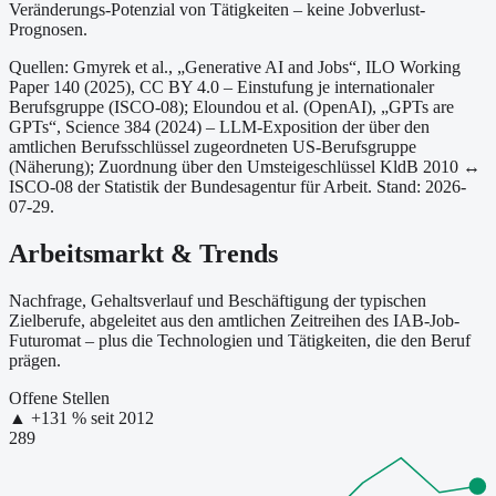
Veränderungs-Potenzial von Tätigkeiten – keine Jobverlust-
Prognosen.
Quellen: Gmyrek et al., „Generative AI and Jobs“, ILO Working
Paper 140 (2025), CC BY 4.0 – Einstufung je internationaler
Berufsgruppe (ISCO-08);
Eloundou et al. (OpenAI), „GPTs are
GPTs“, Science 384 (2024) – LLM-Exposition der über den
amtlichen Berufsschlüssel zugeordneten US-Berufsgruppe
(Näherung);
Zuordnung über den Umsteigeschlüssel KldB 2010 ↔
ISCO-08 der Statistik der Bundesagentur für Arbeit.
Stand: 2026-
07-29.
Arbeitsmarkt & Trends
Nachfrage, Gehaltsverlauf und Beschäftigung der typischen
Zielberufe, abgeleitet aus den amtlichen Zeitreihen des IAB-Job-
Futuromat – plus die Technologien und Tätigkeiten, die den Beruf
prägen.
Offene Stellen
▲
+
131
% seit
2012
289