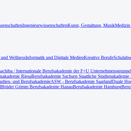
ssenschaften
Ingenieurwissenschaften
Kunst, Gestaltung, Musik
Medizin
 und Wellness
Informatik und Digitale Medien
Kreative Berufe
Schulabs
nach
iba / Internationale Berufsakademie der F+U Unternehmensgruppe
enakademie Riesa
Berufsakademie Sachsen Staatliche Studienakademie 
tudien- und Berufsakademie
ASW - Berufsakademie Saarland
Duale Hoc
d
Brüder Grimm Berufsakademie Hanau
Berufsakademie Hamburg
Beru