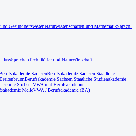
 und Gesundheitswesen
Naturwissenschaften und Mathematik
Sprach-
chluss
Sprachen
Technik
Tier und Natur
Wirtschaft
Berufsakademie Sachsen
Berufsakademie Sachsen Staatliche
Breitenbrunn
Berufsakademie Sachsen Staatliche Studienakademie
hschule Sachsen
VWA und Berufsakademie
fsakademie Melle
VWA / Berufsakademie (BA)