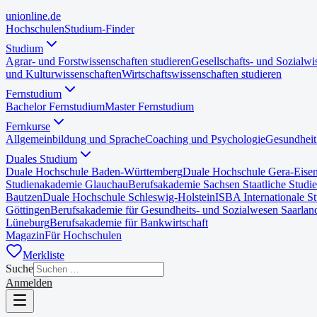
uni
online
.de
Hochschulen
Studium-Finder
Studium
Agrar- und Forstwissenschaften studieren
Gesellschafts- und Sozialwi
und Kulturwissenschaften
Wirtschaftswissenschaften studieren
Fernstudium
Bachelor Fernstudium
Master Fernstudium
Fernkurse
Allgemeinbildung und Sprache
Coaching und Psychologie
Gesundheit
Duales Studium
Duale Hochschule Baden-Württemberg
Duale Hochschule Gera-Eise
Studienakademie Glauchau
Berufsakademie Sachsen Staatliche Studi
Bautzen
Duale Hochschule Schleswig-Holstein
ISBA Internationale S
Göttingen
Berufsakademie für Gesundheits- und Sozialwesen Saarlan
Lüneburg
Berufsakademie für Bankwirtschaft
Magazin
Für Hochschulen
Merkliste
Suche
Anmelden