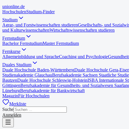
uni
online
.de
Hochschulen
Studium-Finder
Studium
Agrar- und Forstwissenschaften studieren
Gesellschafts- und Sozialwi
und Kulturwissenschaften
Wirtschaftswissenschaften studieren
Fernstudium
Bachelor Fernstudium
Master Fernstudium
Fernkurse
Allgemeinbildung und Sprache
Coaching und Psychologie
Gesundheit
Duales Studium
Duale Hochschule Baden-Württemberg
Duale Hochschule Gera-Eise
Studienakademie Glauchau
Berufsakademie Sachsen Staatliche Studi
Bautzen
Duale Hochschule Schleswig-Holstein
ISBA Internationale S
Göttingen
Berufsakademie für Gesundheits- und Sozialwesen Saarlan
Lüneburg
Berufsakademie für Bankwirtschaft
Magazin
Für Hochschulen
Merkliste
Suche
Anmelden