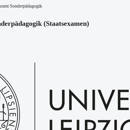
hramt Sonderpädagogik
nderpädagogik
(
Staatsexamen
)