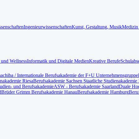
ssenschaften
Ingenieurwissenschaften
Kunst, Gestaltung, Musik
Medizin
 und Wellness
Informatik und Digitale Medien
Kreative Berufe
Schulabs
nach
iba / Internationale Berufsakademie der F+U Unternehmensgruppe
enakademie Riesa
Berufsakademie Sachsen Staatliche Studienakademie 
tudien- und Berufsakademie
ASW - Berufsakademie Saarland
Duale Hoc
d
Brüder Grimm Berufsakademie Hanau
Berufsakademie Hamburg
Beru