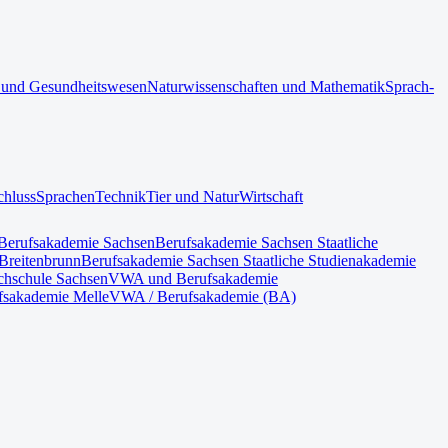
 und Gesundheitswesen
Naturwissenschaften und Mathematik
Sprach-
chluss
Sprachen
Technik
Tier und Natur
Wirtschaft
Berufsakademie Sachsen
Berufsakademie Sachsen Staatliche
Breitenbrunn
Berufsakademie Sachsen Staatliche Studienakademie
hschule Sachsen
VWA und Berufsakademie
fsakademie Melle
VWA / Berufsakademie (BA)