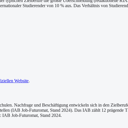
der typischen Zielberufe die größte Überschneidung (redaktionelle R
ernationaler Studierender von 10 % aus. Das Verhältnis von Studierende
fiziellen Website
.
schulen. Nachfrage und Beschäftigung entwickeln sich in den Zielberuf
ellen (IAB Job-Futuromat, Stand 2024). Das IAB zählt 12 prägende Tät
en: IAB Job-Futuromat, Stand 2024.